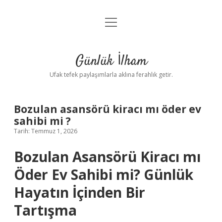
menüyü
Anasayfa
aç
Gizlilik Politikası
Günlük İlham
Yasal Uyarı
Ufak tefek paylaşımlarla aklına ferahlık getir.
Hakkımızda
Bozulan asansörü kiracı mı öder ev
sahibi mi ?
Tarih: Temmuz 1, 2026
Bozulan Asansörü Kiracı mı
Öder Ev Sahibi mi? Günlük
Hayatın İçinden Bir
Tartışma