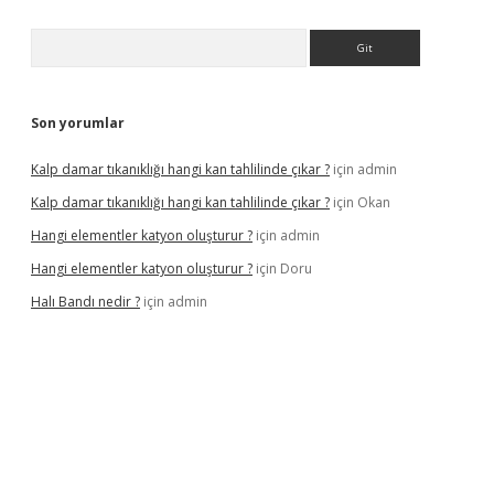
Arama
Son yorumlar
Kalp damar tıkanıklığı hangi kan tahlilinde çıkar ?
için
admin
Kalp damar tıkanıklığı hangi kan tahlilinde çıkar ?
için
Okan
Hangi elementler katyon oluşturur ?
için
admin
Hangi elementler katyon oluşturur ?
için
Doru
Halı Bandı nedir ?
için
admin
i giriş adresi
betexper.xyz