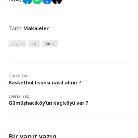
✈
f
𝕏
Tarih:
Makaleler
asans
ev
kirac
Önceki Yazı
Basketbol lisansı nasıl alınır ?
Sonraki Yazı
Gümüşhacıköy’ün kaç köyü var ?
Bir yanıt yazın