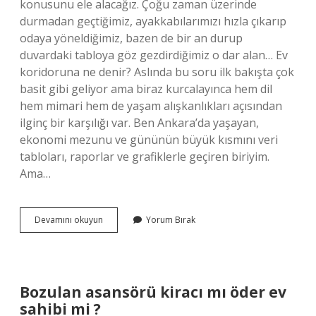
konusunu ele alacağız. Çoğu zaman üzerinde
durmadan geçtiğimiz, ayakkabılarımızı hızla çıkarıp
odaya yöneldiğimiz, bazen de bir an durup
duvardaki tabloya göz gezdirdiğimiz o dar alan… Ev
koridoruna ne denir? Aslında bu soru ilk bakışta çok
basit gibi geliyor ama biraz kurcalayınca hem dil
hem mimari hem de yaşam alışkanlıkları açısından
ilginç bir karşılığı var. Ben Ankara’da yaşayan,
ekonomi mezunu ve gününün büyük kısmını veri
tabloları, raporlar ve grafiklerle geçiren biriyim.
Ama…
Ev
Devamını okuyun
Yorum Bırak
koridoruna
ne
denir
?
Bozulan asansörü kiracı mı öder ev
sahibi mi ?