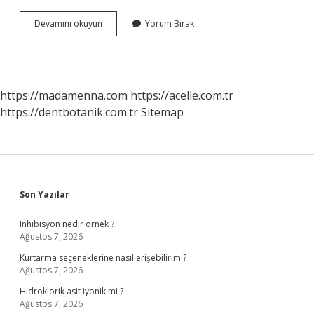
Bozulan
Devamını okuyun
Yorum Bırak
asansörü
kiracı
mı
öder
ev
https://madamenna.com
https://acelle.com.tr
sahibi
https://dentbotanik.com.tr
Sitemap
mi
?
Sidebar
Son Yazılar
Inhibisyon nedir örnek ?
Ağustos 7, 2026
Kurtarma seçeneklerine nasıl erişebilirim ?
Ağustos 7, 2026
Hidroklorik asit iyonik mi ?
Ağustos 7, 2026