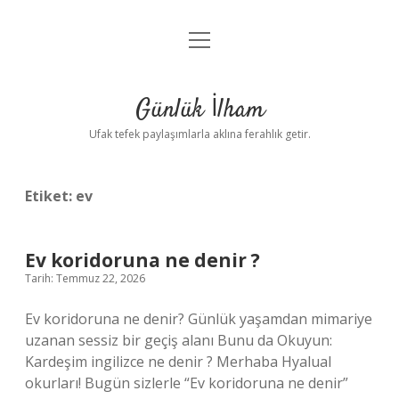
menüyü
Anasayfa
aç
Gizlilik Politikası
Günlük İlham
Yasal Uyarı
Ufak tefek paylaşımlarla aklına ferahlık getir.
Hakkımızda
Etiket:
ev
Ev koridoruna ne denir ?
Tarih: Temmuz 22, 2026
Ev koridoruna ne denir? Günlük yaşamdan mimariye
uzanan sessiz bir geçiş alanı Bunu da Okuyun:
Kardeşim ingilizce ne denir ? Merhaba Hyalual
okurları! Bugün sizlerle “Ev koridoruna ne denir”