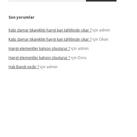
Son yorumlar
Kalp damar tıkanıklığı hangi kan tahlilinde çıkar ?
için
admin
Kalp damar tıkanıklığı hangi kan tahlilinde çıkar ?
için
Okan
Hangi elementler katyon oluşturur ?
için
admin
Hangi elementler katyon oluşturur ?
için
Doru
Halı Bandı nedir ?
için
admin
ni giriş adresi
betexper.xyz