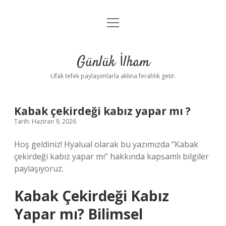
menüyü
Anasayfa
aç
Gizlilik Politikası
Günlük İlham
Yasal Uyarı
Ufak tefek paylaşımlarla aklına ferahlık getir.
Hakkımızda
Kabak çekirdeği kabız yapar mı ?
Tarih: Haziran 9, 2026
Hoş geldiniz! Hyalual olarak bu yazımızda “Kabak
çekirdeği kabız yapar mı” hakkında kapsamlı bilgiler
paylaşıyoruz.
Kabak Çekirdeği Kabız
Yapar mı? Bilimsel