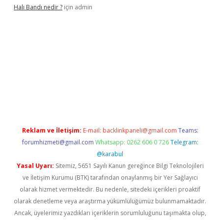
Halı Bandı nedir ?
için
admin
eni giriş adresi
betexper.xyz
Reklam ve İletişim:
E-mail:
backlinkpaneli@gmail.com
Teams:
forumhizmeti@gmail.com
Whatsapp: 0262 606 0 726
Telegram:
@karabul
Yasal Uyarı:
Sitemiz, 5651 Sayılı Kanun gereğince Bilgi Teknolojileri
ve İletişim Kurumu (BTK) tarafından onaylanmış bir Yer Sağlayıcı
olarak hizmet vermektedir. Bu nedenle, sitedeki içerikleri proaktif
olarak denetleme veya araştırma yükümlülüğümüz bulunmamaktadır.
Ancak, üyelerimiz yazdıkları içeriklerin sorumluluğunu taşımakta olup,