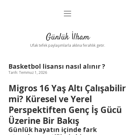
menüyü
Anasayfa
aç
Gizlilik Politikası
Günlük İlham
Yasal Uyarı
Ufak tefek paylaşımlarla aklına ferahlık getir.
Hakkımızda
Basketbol lisansı nasıl alınır ?
Tarih: Temmuz 1, 2026
Migros 16 Yaş Altı Çalışabilir
mi? Küresel ve Yerel
Perspektiften Genç İş Gücü
Üzerine Bir Bakış
Günlük hayatın içinde fark