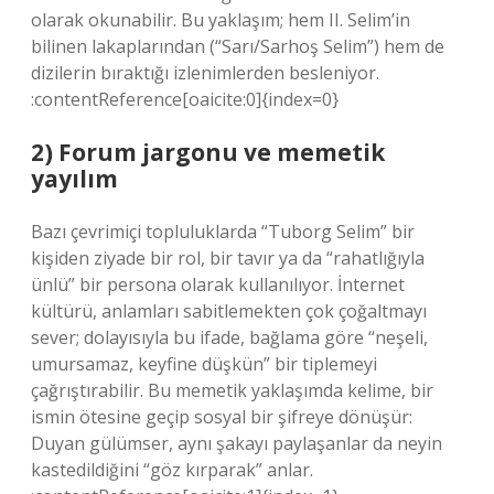
olarak okunabilir. Bu yaklaşım; hem II. Selim’in
bilinen lakaplarından (“Sarı/Sarhoş Selim”) hem de
dizilerin bıraktığı izlenimlerden besleniyor.
:contentReference[oaicite:0]{index=0}
2) Forum jargonu ve memetik
yayılım
Bazı çevrimiçi topluluklarda “Tuborg Selim” bir
kişiden ziyade bir rol, bir tavır ya da “rahatlığıyla
ünlü” bir persona olarak kullanılıyor. İnternet
kültürü, anlamları sabitlemekten çok çoğaltmayı
sever; dolayısıyla bu ifade, bağlama göre “neşeli,
umursamaz, keyfine düşkün” bir tiplemeyi
çağrıştırabilir. Bu memetik yaklaşımda kelime, bir
ismin ötesine geçip sosyal bir şifreye dönüşür:
Duyan gülümser, aynı şakayı paylaşanlar da neyin
kastedildiğini “göz kırparak” anlar.