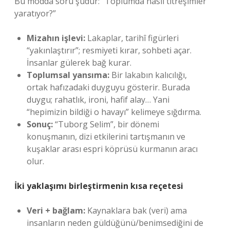
Bu modda soru şudur: “Toplumda nasıl titreşimler
yaratıyor?”
Mizahın işlevi:
Lakaplar, tarihî figürleri
“yakınlaştırır”; resmiyeti kırar, sohbeti açar.
İnsanlar gülerek bağ kurar.
Toplumsal yansıma:
Bir lakabın kalıcılığı,
ortak hafızadaki duyguyu gösterir. Burada
duygu; rahatlık, ironi, hafif alay… Yani
“hepimizin bildiği o havayı” kelimeye sığdırma.
Sonuç:
“Tuborg Selim”, bir dönemi
konuşmanın, dizi etkilerini tartışmanın ve
kuşaklar arası espri köprüsü kurmanın aracı
olur.
İki yaklaşımı birleştirmenin kısa reçetesi
Veri + bağlam:
Kaynaklara bak (veri) ama
insanların neden güldüğünü/benimsediğini de