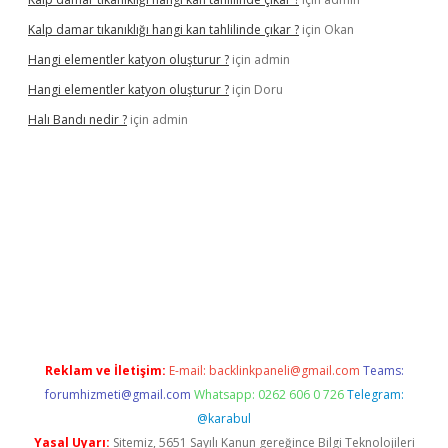
Kalp damar tıkanıklığı hangi kan tahlilinde çıkar ?
için
Okan
Hangi elementler katyon oluşturur ?
için
admin
Hangi elementler katyon oluşturur ?
için
Doru
Halı Bandı nedir ?
için
admin
 giriş adresi
betexper.xyz
Reklam ve İletişim:
E-mail:
backlinkpaneli@gmail.com
Teams:
forumhizmeti@gmail.com
Whatsapp: 0262 606 0 726
Telegram:
@karabul
Yasal Uyarı:
Sitemiz, 5651 Sayılı Kanun gereğince Bilgi Teknolojileri