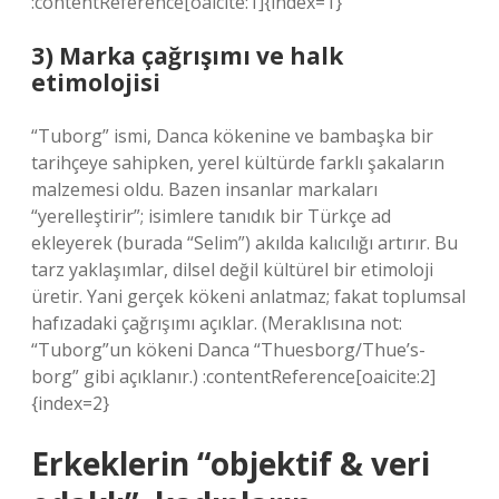
:contentReference[oaicite:1]{index=1}
3) Marka çağrışımı ve halk
etimolojisi
“Tuborg” ismi, Danca kökenine ve bambaşka bir
tarihçeye sahipken, yerel kültürde farklı şakaların
malzemesi oldu. Bazen insanlar markaları
“yerelleştirir”; isimlere tanıdık bir Türkçe ad
ekleyerek (burada “Selim”) akılda kalıcılığı artırır. Bu
tarz yaklaşımlar, dilsel değil kültürel bir etimoloji
üretir. Yani gerçek kökeni anlatmaz; fakat toplumsal
hafızadaki çağrışımı açıklar. (Meraklısına not:
“Tuborg”un kökeni Danca “Thuesborg/Thue’s-
borg” gibi açıklanır.) :contentReference[oaicite:2]
{index=2}
Erkeklerin “objektif & veri