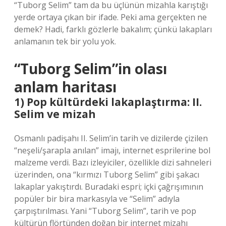
“Tuborg Selim” tam da bu üçlünün mizahla karıştığı
yerde ortaya çıkan bir ifade. Peki ama gerçekten ne
demek? Hadi, farklı gözlerle bakalım; çünkü lakapları
anlamanın tek bir yolu yok.
“Tuborg Selim”in olası
anlam haritası
1) Pop kültürdeki lakaplaştırma: II.
Selim ve mizah
Osmanlı padişahı II. Selim’in tarih ve dizilerde çizilen
“neşeli/şarapla anılan” imajı, internet esprilerine bol
malzeme verdi. Bazı izleyiciler, özellikle dizi sahneleri
üzerinden, ona “kırmızı Tuborg Selim” gibi şakacı
lakaplar yakıştırdı. Buradaki espri; içki çağrışımının
popüler bir bira markasıyla ve “Selim” adıyla
çarpıştırılması. Yani “Tuborg Selim”, tarih ve pop
kültürün flörtünden doğan bir internet mizahı