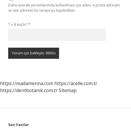
Daha sonraki yorumlarımda kullanılması için adım, e-posta adresim
ve site adresim bu tarayıcıya kaydedilsin.
7 + 8 kaçtır?
*
https://madamenna.com
https://acelle.com.tr
https://dentbotanik.com.tr
Sitemap
Sidebar
Son Yazılar