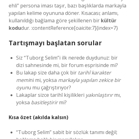
ehli” persona iması taşır, bazı başlıklarda markayla
yapılan kelime oyununa döner. Kısacası; anlamı,
kullanıldığı bağlama göre şekillenen bir
kültür
kodu
dur. :contentReference[oaicite:7]{index=7}
Tartışmayı başlatan sorular
Siz “Tuborg Selim”i ilk nerede duydunuz: bir
dizi sahnesinde mi, bir forum esprisinde mi?
Bu lakap size daha çok bir
tarihî karakter
memi
ni mi, yoksa
markayla yapılan zekice bir
oyun
u mu çağrıştırıyor?
Lakaplar sizce tarihî kişilikleri
yakınlaştırır
mı,
yoksa
basitleştirir
mi?
Kısa özet (akılda kalsın)
“Tuborg Selim” sabit bir sözlük tanımı değil;