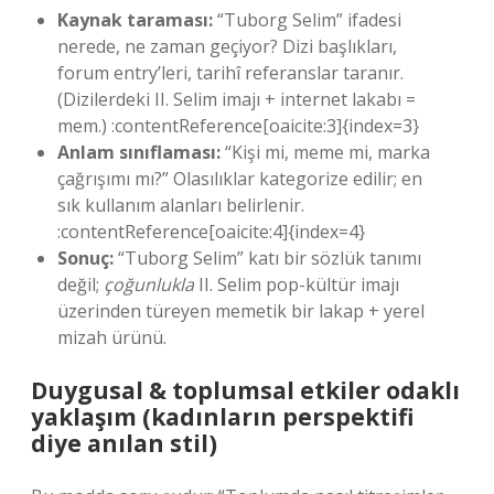
Kaynak taraması:
“Tuborg Selim” ifadesi
nerede, ne zaman geçiyor? Dizi başlıkları,
forum entry’leri, tarihî referanslar taranır.
(Dizilerdeki II. Selim imajı + internet lakabı =
mem.) :contentReference[oaicite:3]{index=3}
Anlam sınıflaması:
“Kişi mi, meme mi, marka
çağrışımı mı?” Olasılıklar kategorize edilir; en
sık kullanım alanları belirlenir.
:contentReference[oaicite:4]{index=4}
Sonuç:
“Tuborg Selim” katı bir sözlük tanımı
değil;
çoğunlukla
II. Selim pop-kültür imajı
üzerinden türeyen memetik bir lakap + yerel
mizah ürünü.
Duygusal & toplumsal etkiler odaklı
yaklaşım (kadınların perspektifi
diye anılan stil)