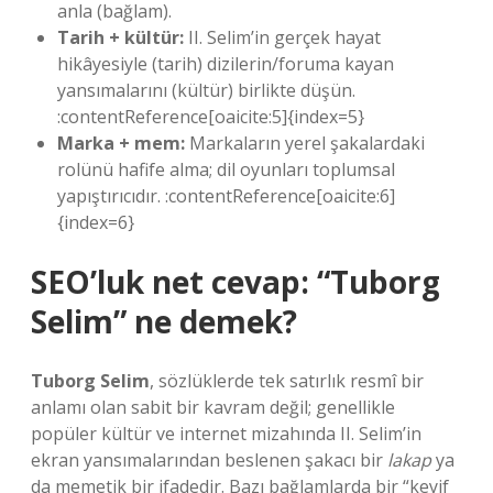
anla (bağlam).
Tarih + kültür:
II. Selim’in gerçek hayat
hikâyesiyle (tarih) dizilerin/foruma kayan
yansımalarını (kültür) birlikte düşün.
:contentReference[oaicite:5]{index=5}
Marka + mem:
Markaların yerel şakalardaki
rolünü hafife alma; dil oyunları toplumsal
yapıştırıcıdır. :contentReference[oaicite:6]
{index=6}
SEO’luk net cevap: “Tuborg
Selim” ne demek?
Tuborg Selim
, sözlüklerde tek satırlık resmî bir
anlamı olan sabit bir kavram değil; genellikle
popüler kültür ve internet mizahında II. Selim’in
ekran yansımalarından beslenen şakacı bir
lakap
ya
da memetik bir ifadedir. Bazı bağlamlarda bir “keyif