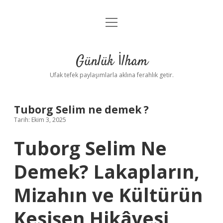
menüyü
Anasayfa
aç
Gizlilik Politikası
Günlük İlham
Yasal Uyarı
Ufak tefek paylaşımlarla aklına ferahlık getir.
Hakkımızda
Tuborg Selim ne demek ?
Tarih: Ekim 3, 2025
Tuborg Selim Ne
Demek? Lakapların,
Mizahın ve Kültürün
Kesişen Hikâyesi