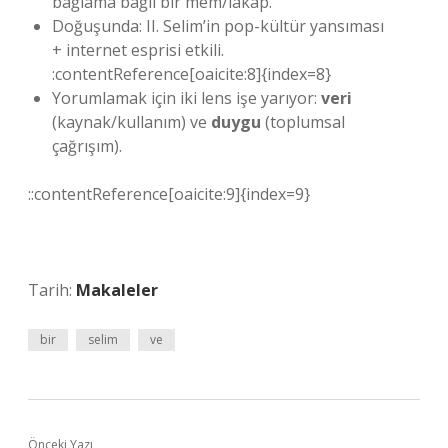
bağlama bağlı bir mem/lakap.
Doğuşunda: II. Selim’in pop-kültür yansıması
+ internet esprisi etkili.
:contentReference[oaicite:8]{index=8}
Yorumlamak için iki lens işe yarıyor:
veri
(kaynak/kullanım) ve
duygu
(toplumsal
çağrışım).
::contentReference[oaicite:9]{index=9}
Tarih:
Makaleler
bir
selim
ve
Önceki Yazı