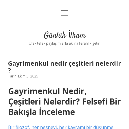
menüyü
Anasayfa
aç
Gizlilik Politikası
Günlük İlham
Yasal Uyarı
Ufak tefek paylaşımlarla aklına ferahlık getir.
Hakkımızda
Gayrimenkul nedir çeşitleri nelerdir
?
Tarih: Ekim 3, 2025
Gayrimenkul Nedir,
Çeşitleri Nelerdir? Felsefi Bir
Bakışla İnceleme
Bir filozof, her nesneyi, her kavramı bir düşünme