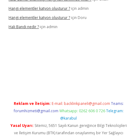
Hangi elementler katyon oluşturur ?
için
admin
Hangi elementler katyon oluşturur ?
için
Doru
Halı Bandı nedir ?
için
admin
riş adresi
betexper.xyz
Reklam ve İletişim:
E-mail:
backlinkpaneli@gmail.com
Teams:
forumhizmeti@gmail.com
Whatsapp: 0262 606 0 726
Telegram:
@karabul
Yasal Uyarı:
Sitemiz, 5651 Sayılı Kanun gereğince Bilgi Teknolojileri
ve İletişim Kurumu (BTK) tarafından onaylanmış bir Yer Sağlayıcı