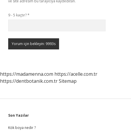
ve site adresim bu tarayıcıya kaydedilsin.
9 - 5 kaçtır?
*
https://madamenna.com
https://acelle.com.tr
https://dentbotanik.com.tr
Sitemap
Sidebar
Son Yazılar
Kök boya nedir ?