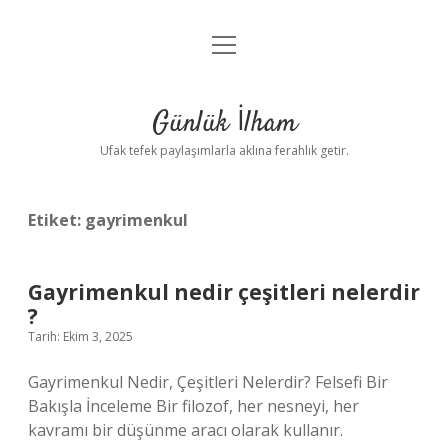
menüyü
Anasayfa
aç
Gizlilik Politikası
Günlük İlham
Yasal Uyarı
Ufak tefek paylaşımlarla aklına ferahlık getir.
Hakkımızda
Etiket:
gayrimenkul
Gayrimenkul nedir çeşitleri nelerdir
?
Tarih: Ekim 3, 2025
Gayrimenkul Nedir, Çeşitleri Nelerdir? Felsefi Bir
Bakışla İnceleme Bir filozof, her nesneyi, her
kavramı bir düşünme aracı olarak kullanır.