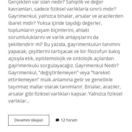
Gerçekten var olan nedir? Sahiplik ve değer
kavramları, sadece fiziksel varlıklarla sınırlı mıdır?
Gayrimenkul, yalnızca binalar, arsalar ve arazilerden
ibaret midir? Yoksa içinde taşıdığı değerler,
toplumların yaşam biçimlerini, ahlaki
sorumluluklarını ve varlık anlayışlarını da
şekillendirir mi? Bu yazıda, gayrimenkulün tanımını
yapacak, çeşitlerini tartışacak ve bir filozofun bakış
açısıyla etik, epistemolojik ve ontolojik açılardan
gayrimenkulü sorgulayacağız. Gayrimenkul Nedir?
Gayrimenkul, “değiştirilemeyen” veya “hareket
ettirilemeyen” mülk anlamına gelir ve genellikle
taşınmaz mallar olarak tanımlanır. Binalar, araziler,
arsalar gibi fiziksel varlıkları kapsar. Yalnızca fiziksel
varlıklar…
Gayrimenkul
Devamını okuyun
12 Yorum
nedir
çeşitleri