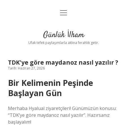
menüyü
Anasayfa
aç
Gizlilik Politikası
Günlük İlham
Yasal Uyarı
Ufak tefek paylaşımlarla aklına ferahlık getir.
Hakkımızda
TDK’ye göre maydanoz nasıl yazılır ?
Tarih: Haziran 27, 2026
Bir Kelimenin Peşinde
Başlayan Gün
Merhaba Hyalual ziyaretçileri! Günümüzün konusu:
“TDK’ye göre maydanoz nasıl yazılır”. Hazırsanız
başlayalım!