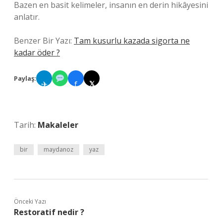
Bazen en basit kelimeler, insanın en derin hikâyesini
anlatır.
Benzer Bir Yazı:
Tam kusurlu kazada sigorta ne
kadar öder ?
Paylaş:
✈
f
𝕏
Tarih:
Makaleler
bir
maydanoz
yaz
Önceki Yazı
Restoratif nedir ?