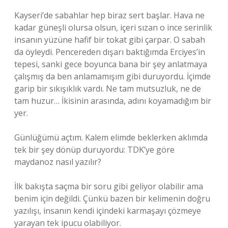
Kayseri’de sabahlar hep biraz sert başlar. Hava ne
kadar güneşli olursa olsun, içeri sızan o ince serinlik
insanın yüzüne hafif bir tokat gibi çarpar. O sabah
da öyleydi. Pencereden dışarı baktığımda Erciyes’in
tepesi, sanki gece boyunca bana bir şey anlatmaya
çalışmış da ben anlamamışım gibi duruyordu. İçimde
garip bir sıkışıklık vardı. Ne tam mutsuzluk, ne de
tam huzur… İkisinin arasında, adını koyamadığım bir
yer.
Günlüğümü açtım. Kalem elimde beklerken aklımda
tek bir şey dönüp duruyordu: TDK’ye göre
maydanoz nasıl yazılır?
İlk bakışta saçma bir soru gibi geliyor olabilir ama
benim için değildi. Çünkü bazen bir kelimenin doğru
yazılışı, insanın kendi içindeki karmaşayı çözmeye
yarayan tek ipucu olabiliyor.