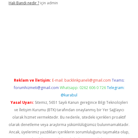
Halı Bandı nedir ?
için
admin
 yeni giriş adresi
betexper.xyz
Reklam ve İletişim:
E-mail:
backlinkpaneli@gmail.com
Teams:
forumhizmeti@gmail.com
Whatsapp: 0262 606 0 726
Telegram:
@karabul
Yasal Uyarı:
Sitemiz, 5651 Sayılı Kanun gereğince Bilgi Teknolojileri
ve İletişim Kurumu (BTK) tarafından onaylanmış bir Yer Sağlayıcı
olarak hizmet vermektedir. Bu nedenle, sitedeki içerikleri proaktif
olarak denetleme veya araştırma yükümlülüğümüz bulunmamaktadır.
Ancak, üyelerimiz yazdıkları içeriklerin sorumluluğunu taşımakta olup,