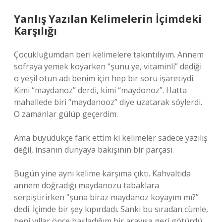
Yanlış Yazılan Kelimelerin İçimdeki
Karşılığı
Çocukluğumdan beri kelimelere takıntılıyım. Annem
sofraya yemek koyarken “şunu ye, vitaminli” dediği
o yeşil otun adı benim için hep bir soru işaretiydi.
Kimi “maydanoz” derdi, kimi “maydonoz”. Hatta
mahallede biri “maydanooz” diye uzatarak söylerdi.
O zamanlar gülüp geçerdim.
Ama büyüdükçe fark ettim ki kelimeler sadece yazılış
değil, insanın dünyaya bakışının bir parçası.
Bugün yine aynı kelime karşıma çıktı. Kahvaltıda
annem doğradığı maydanozu tabaklara
serpiştirirken “şuna biraz maydanoz koyayım mı?”
dedi. İçimde bir şey kıpırdadı. Sanki bu sıradan cümle,
beni yıllar önce başladığım bir arayışa geri götürdü.