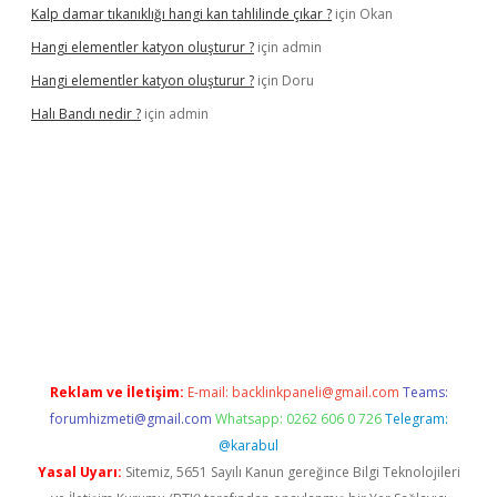
Kalp damar tıkanıklığı hangi kan tahlilinde çıkar ?
için
Okan
Hangi elementler katyon oluşturur ?
için
admin
Hangi elementler katyon oluşturur ?
için
Doru
Halı Bandı nedir ?
için
admin
exper.xyz
Reklam ve İletişim:
E-mail:
backlinkpaneli@gmail.com
Teams:
forumhizmeti@gmail.com
Whatsapp: 0262 606 0 726
Telegram:
@karabul
Yasal Uyarı:
Sitemiz, 5651 Sayılı Kanun gereğince Bilgi Teknolojileri