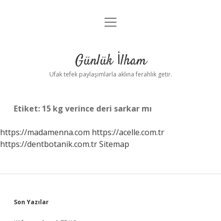
menüyü
Anasayfa
aç
Gizlilik Politikası
Günlük İlham
Yasal Uyarı
Ufak tefek paylaşımlarla aklına ferahlık getir.
Hakkımızda
Etiket:
15 kg verince deri sarkar mı
https://madamenna.com
https://acelle.com.tr
https://dentbotanik.com.tr
Sitemap
Sidebar
Son Yazılar