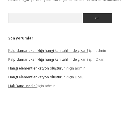
Arama
Son yorumlar
Kalp damar tıkanıklığı hangi kan tahlilinde çıkar ?
için
admin
Kalp damar tıkanıklığı hangi kan tahlilinde çıkar ?
için
Okan
Hangi elementler katyon oluşturur ?
için
admin
Hangi elementler katyon oluşturur ?
için
Doru
Halı Bandı nedir ?
için
admin
giriş adresi
betexper.xyz