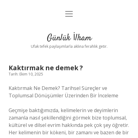
menüyü
Anasayfa
aç
Gizlilik Politikası
Günlük İlham
Yasal Uyarı
Ufak tefek paylaşımlarla aklına ferahlık getir.
Hakkımızda
Kaktırmak ne demek ?
Tarih: Ekim 10, 2025
Kaktırmak Ne Demek? Tarihsel Süreçler ve
Toplumsal Dönüşümler Üzerinden Bir İnceleme
Geçmişe baktığımızda, kelimelerin ve deyimlerin
zamanla nasıl şekillendiğini görmek bize toplumsal,
kültürel ve dilsel evrim hakkında pek çok şey öğretir.
Her kelimenin bir kökeni, bir zamanı ve bazen de bir