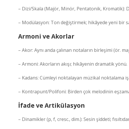
– Dizi/Skala (Majör, Minör, Pentatonik, Kromatik): D
– Modülasyon: Ton değiştirmek; hikâyede yeni bir 
Armoni ve Akorlar
– Akor: Aynı anda çalınan notaların birleşimi (ör. maj
– Armoni: Akorların akışı; hikâyenin dramatik yönü.
– Kadans: Cümleyi noktalayan müzikal noktalama işa
– Kontrapunt/Polifoni: Birden çok melodinin eşzama
İfade ve Artikülasyon
– Dinamikler (p, f, cresc., dim.): Sesin şiddeti; fısıltıd