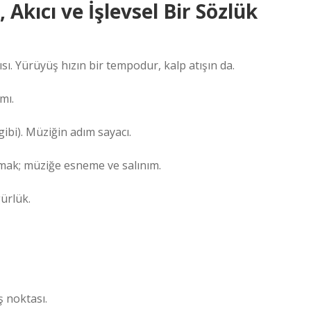
 Akıcı ve İşlevsel Bir Sözlük
sı. Yürüyüş hızın bir tempodur, kalp atışın da.
mı.
gibi). Müziğin adım sayacı.
ak; müziğe esneme ve salınım.
ürlük.
ş noktası.