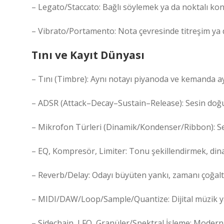
– Legato/Staccato: Bağlı söylemek ya da noktalı k
– Vibrato/Portamento: Nota çevresinde titreşim ya da
Tını ve Kayıt Dünyası
– Tını (Timbre): Aynı notayı piyanoda ve kemanda ayı
– ADSR (Attack–Decay–Sustain–Release): Sesin doğup 
– Mikrofon Türleri (Dinamik/Kondenser/Ribbon): Se
– EQ, Kompresör, Limiter: Tonu şekillendirmek, din
– Reverb/Delay: Odayı büyüten yankı, zamanı çoğalt
– MIDI/DAW/Loop/Sample/Quantize: Dijital müzik yapı
– Sidechain, LFO, Granüler/Spektral İşleme: Modern 