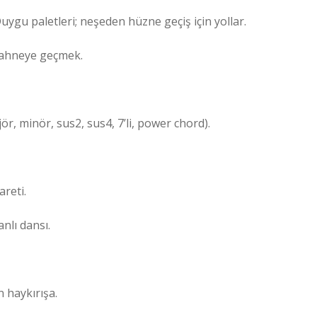
uygu paletleri; neşeden hüzne geçiş için yollar.
sahneye geçmek.
ör, minör, sus2, sus4, 7’li, power chord).
reti.
nlı dansı.
an haykırışa.