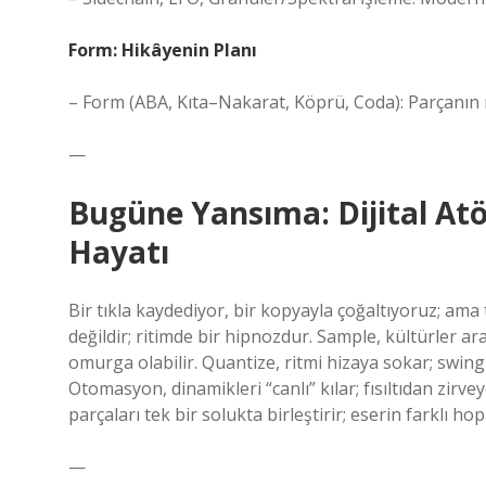
Form: Hikâyenin Planı
– Form (ABA, Kıta–Nakarat, Köprü, Coda): Parçanın m
—
Bugüne Yansıma: Dijital Atö
Hayatı
Bir tıkla kaydediyor, bir kopyayla çoğaltıyoruz; am
değildir; ritimde bir hipnozdur. Sample, kültürler ar
omurga olabilir. Quantize, ritmi hizaya sokar; swing
Otomasyon, dinamikleri “canlı” kılar; fısıltıdan zir
parçaları tek bir solukta birleştirir; eserin farklı h
—