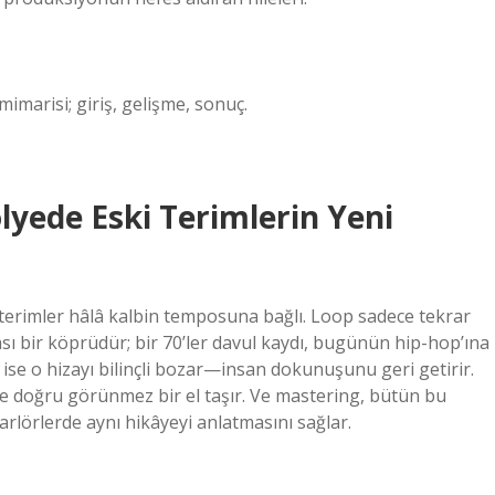
imarisi; giriş, gelişme, sonuç.
lyede Eski Terimlerin Yeni
a terimler hâlâ kalbin temposuna bağlı. Loop sadece tekrar
ası bir köprüdür; bir 70’ler davul kaydı, bugünün hip-hop’ına
 ise o hizayı bilinçli bozar—insan dokunuşunu geri getirir.
veye doğru görünmez bir el taşır. Ve mastering, bütün bu
oparlörlerde aynı hikâyeyi anlatmasını sağlar.