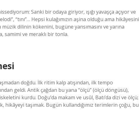
ssediyorum: Sanki bir odaya giriyor, ışığı yavaşça açıyor ve
 “melodi”, “tını”… Hepsi kulağımızın aşina olduğu ama hikâyesini
n müzik dilinin kökenini, bugüne yansımasını ve yarına
a, samimi ve meraklı bir tonla.
mesi
şmadan doğdu. İlk ritim kalp atışından, ilk tempo
ğından geldi. Antik çağdan bu yana “ölçü” (ölçü döngüsü),
iskeletini kurdu. Doğu’da makam ve usûl, Batı’da dizi ve ölçü;
ek, hikâyeyi taşımak. Bugün kullandığımız terimlerin çoğu, bu