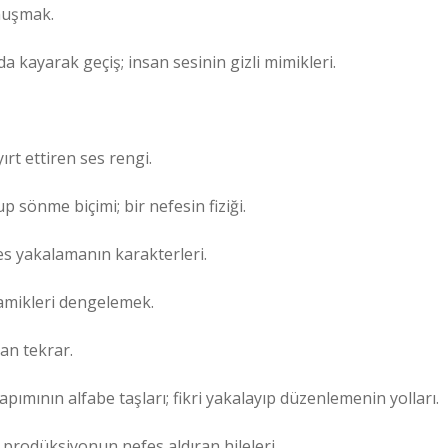
onuşmak.
 kayarak geçiş; insan sesinin gizli mimikleri.
rt ettiren ses rengi.
sönme biçimi; bir nefesin fiziği.
s yakalamanın karakterleri.
amikleri dengelemek.
an tekrar.
mının alfabe taşları; fikri yakalayıp düzenlemenin yolları.
prodüksiyonun nefes aldıran hileleri.