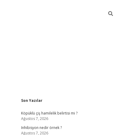
Sidebar
Son Yazılar
elexbet ye
Köpüklü çiş hamilelik belirtisi mi ?
Ağustos 7, 2026
Inhibisyon nedir örnek ?
Ağustos 7, 2026