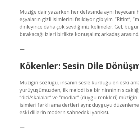
Müziğe dair yazarken her defasında aynı heyecanı hi
eşyaların gizli isimlerini fısıldıyor gibiyim. “Ritim”,
dinleyince daha çok sevdiğimiz kelimeler. Gel, bugü
bırakacağı izleri birlikte konuşalım; arkadaş arasınd
—
Kökenler: Sesin Dile Dönüş
Müziğin sözlüğü, insanın sesle kurduğu en eski anla
yürüyüşümüzden, ilk melodi ise bir ninninin sıcaklı
“dizi/skalalar” ve “modlar” (duygu renkleri) müziğin 
isimleri farklı ama dertleri aynı: duyguyu düzenlem
eski dillerin modern sahnedeki yankısı.
—