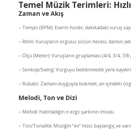
Temel Müzik Terimleri: Hızlı,
Zaman ve Akış
– Tempo (BPM): Eserin hızıdır; dakikadaki vuruş sayı
– Ritim: Vuruşların örgüsü; sözün hecesi, dansın adı
– Ölçü (Meter): Vuruşların gruplaması (4/4, 3/4, 7/8 
– Senkop/Swing: Vurguyu beklenmedik yere kaydırm
– Rubato: Zamanı duyguyla bükmek; an içindeki özg
Melodi, Ton ve Dizi
– Melodi: Hatırladığın o ezgi; şarkının imzası.
– Ton/Tonalite: Müziğin “ev” hissi; başlangıç ve varı