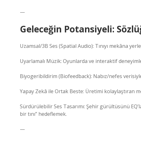
—
Geleceğin Potansiyeli: Sözl
Uzamsal/3B Ses (Spatial Audio): Tınıyı mekâna yer
Uyarlamalı Müzik: Oyunlarda ve interaktif deneyim
Biyogeribildirim (Biofeedback): Nabız/nefes verisiy
Yapay Zekâ ile Ortak Beste: Üretimi kolaylaştıran m
Sürdürülebilir Ses Tasarımı: Şehir gürültüsünü EQ’
bir tını” hedeflemek.
—