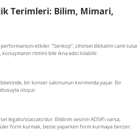
k Terimleri: Bilim, Mimari,
rformansını etkiler. “Senkop”, zihinsel dikkatini canlı tutar
 konuşmanın ritmini bile ikna edici kılabilir.
ubbesinde, bir konser salonunun kıvrımında yaşar. Bir
ltusuyla oluşur.
el legato/staccato’dur. Bildirim sesinin ADSR’ı varsa,
 modüler form kurmak, beste yaparken form kurmaya benzer: