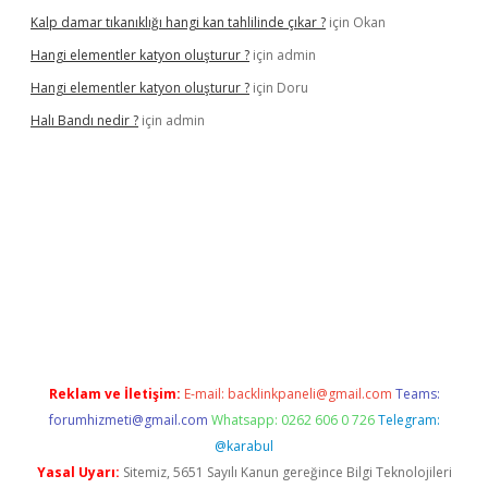
Kalp damar tıkanıklığı hangi kan tahlilinde çıkar ?
için
Okan
Hangi elementler katyon oluşturur ?
için
admin
Hangi elementler katyon oluşturur ?
için
Doru
Halı Bandı nedir ?
için
admin
lexbet yeni giriş adresi
betexper.xyz
Reklam ve İletişim:
E-mail:
backlinkpaneli@gmail.com
Teams:
forumhizmeti@gmail.com
Whatsapp: 0262 606 0 726
Telegram:
@karabul
Yasal Uyarı:
Sitemiz, 5651 Sayılı Kanun gereğince Bilgi Teknolojileri