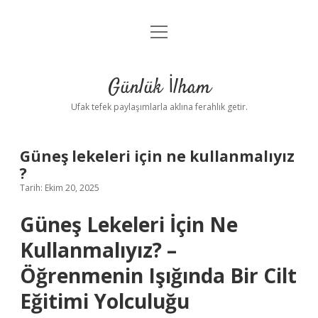
menüyü
Anasayfa
aç
Gizlilik Politikası
Günlük İlham
Yasal Uyarı
Ufak tefek paylaşımlarla aklına ferahlık getir.
Hakkımızda
Güneş lekeleri için ne kullanmalıyız
?
Tarih: Ekim 20, 2025
Güneş Lekeleri İçin Ne
Kullanmalıyız? –
Öğrenmenin Işığında Bir Cilt
Eğitimi Yolculuğu