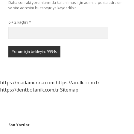
Daha sonraki yorumlarımda kullanılması için adım, e-posta adresim
ve site adresim bu tarayıcıya kaydedilsin.
6 + 2 kaçtır?
*
https://madamenna.com
https://acelle.com.tr
https://dentbotanik.com.tr
Sitemap
Sidebar
Son Yazılar