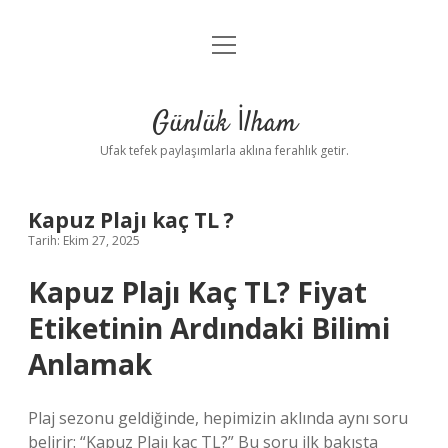
menüyü
Anasayfa
aç
Gizlilik Politikası
Günlük İlham
Yasal Uyarı
Ufak tefek paylaşımlarla aklına ferahlık getir.
Hakkımızda
Kapuz Plajı kaç TL ?
Tarih: Ekim 27, 2025
Kapuz Plajı Kaç TL? Fiyat
Etiketinin Ardındaki Bilimi
Anlamak
Plaj sezonu geldiğinde, hepimizin aklında aynı soru
belirir: “Kapuz Plajı kaç TL?” Bu soru ilk bakışta