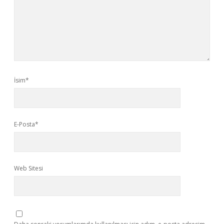
İsim*
E-Posta*
Web Sitesi