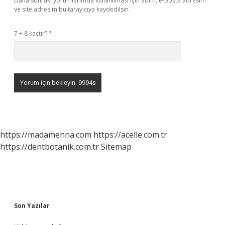
Daha sonraki yorumlarımda kullanılması için adım, e-posta adresim
ve site adresim bu tarayıcıya kaydedilsin.
7 + 8 kaçtır?
*
https://madamenna.com
https://acelle.com.tr
https://dentbotanik.com.tr
Sitemap
Sidebar
Son Yazılar