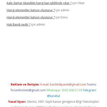
Kalp damar tıkanıklığı hangi kan tahlilinde çıkar ?
için
Okan
Hangi elementler katyon oluşturur ?
için
admin
Hangi elementler katyon oluşturur ?
için
Doru
Halı Bandı nedir ?
için
admin
exbet yeni giriş adresi
betexper.xyz
Reklam ve İletişim:
E-mail:
backlinkpaneli@gmail.com
Teams:
forumhizmeti@gmail.com
Whatsapp: 0262 606 0 726
Telegram:
@karabul
Yasal Uyarı:
Sitemiz, 5651 Sayılı Kanun gereğince Bilgi Teknolojileri