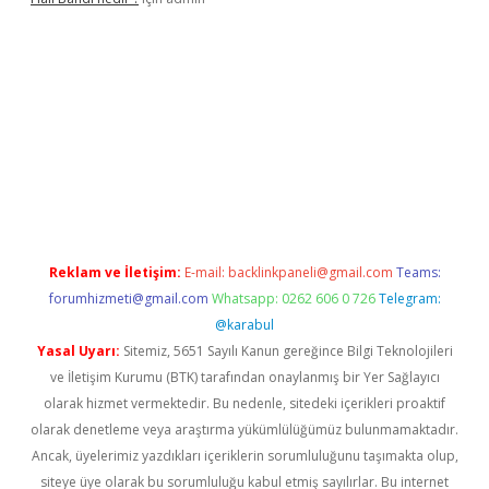
xbet yeni giriş adresi
betexper.xyz
Reklam ve İletişim:
E-mail:
backlinkpaneli@gmail.com
Teams:
forumhizmeti@gmail.com
Whatsapp: 0262 606 0 726
Telegram:
@karabul
Yasal Uyarı:
Sitemiz, 5651 Sayılı Kanun gereğince Bilgi Teknolojileri
ve İletişim Kurumu (BTK) tarafından onaylanmış bir Yer Sağlayıcı
olarak hizmet vermektedir. Bu nedenle, sitedeki içerikleri proaktif
olarak denetleme veya araştırma yükümlülüğümüz bulunmamaktadır.
Ancak, üyelerimiz yazdıkları içeriklerin sorumluluğunu taşımakta olup,
siteye üye olarak bu sorumluluğu kabul etmiş sayılırlar. Bu internet