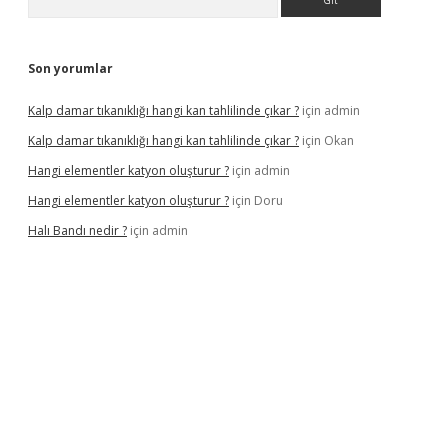
Son yorumlar
Kalp damar tıkanıklığı hangi kan tahlilinde çıkar ?
için
admin
Kalp damar tıkanıklığı hangi kan tahlilinde çıkar ?
için
Okan
Hangi elementler katyon oluşturur ?
için
admin
Hangi elementler katyon oluşturur ?
için
Doru
Halı Bandı nedir ?
için
admin
 giriş adresi
betexper.xyz