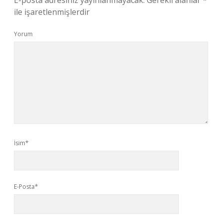
E-posta adresiniz yayınlanmayacak.
Gerekli alanlar
*
ile işaretlenmişlerdir
Yorum
İsim*
E-Posta*