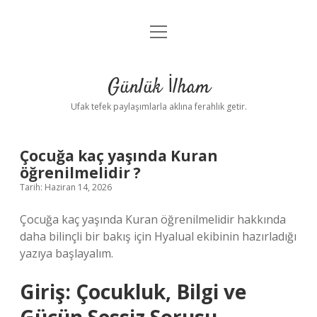
menüyü
Anasayfa
aç
Gizlilik Politikası
Günlük İlham
Yasal Uyarı
Ufak tefek paylaşımlarla aklına ferahlık getir.
Hakkımızda
Çocuğa kaç yaşında Kuran
öğrenilmelidir ?
Tarih: Haziran 14, 2026
Çocuğa kaç yaşında Kuran öğrenilmelidir hakkında
daha bilinçli bir bakış için Hyalual ekibinin hazırladığı
yazıya başlayalım.
Giriş: Çocukluk, Bilgi ve