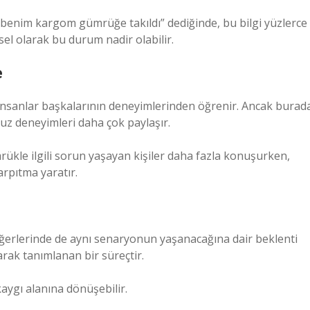
i “benim kargom gümrüğe takıldı” dediğinde, bu bilgi yüzlerce
ksel olarak bu durum nadir olabilir.
e
insanlar başkalarının deneyimlerinden öğrenir. Ancak burad
suz deneyimleri daha çok paylaşır.
ükle ilgili sorun yaşayan kişiler daha fazla konuşurken,
arpıtma yaratır.
diğerlerinde de aynı senaryonun yaşanacağına dair beklenti
arak tanımlanan bir süreçtir.
 kaygı alanına dönüşebilir.