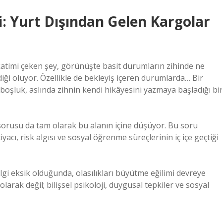
isi: Yurt Dışından Gelen Kargolar
katimi çeken şey, görünüşte basit durumların zihinde ne
diği oluyor. Özellikle de bekleyiş içeren durumlarda… Bir
ki boşluk, aslında zihnin kendi hikâyesini yazmaya başladığı bi
sorusu da tam olarak bu alanın içine düşüyor. Bu soru
htiyacı, risk algısı ve sosyal öğrenme süreçlerinin iç içe geçtiği
ilgi eksik olduğunda, olasılıkları büyütme eğilimi devreye
larak değil; bilişsel psikoloji, duygusal tepkiler ve sosyal