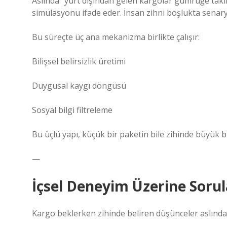
Aslında “yurt dışından gelen kargolar gümrüğe takılır 
simülasyonu ifade eder. İnsan zihni boşlukta senaryol
Bu süreçte üç ana mekanizma birlikte çalışır:
Bilişsel belirsizlik üretimi
Duygusal kaygı döngüsü
Sosyal bilgi filtreleme
Bu üçlü yapı, küçük bir paketin bile zihinde büyük
—
İçsel Deneyim Üzerine Sorul
Kargo beklerken zihinde beliren düşünceler aslında 