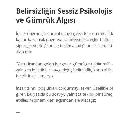
Belirsizliğin Sessiz Psikoloj
ve Gümrük Algısı
İnsan davranışlarını anlamaya çalışırken en çok dik
kadar karmaşık duygusal ve bilişsel süreçler tetikle
siparişin verildiği an ile teslim alındığı an arasında
alan gibi.
“Yurt dışından gelen kargolar gümrüğe takılır mı?” 
yalnızca lojistik bir kaygı değil; belirsizlik, kontrol i
bir zihinsel senaryo.
İnsan zihni, boşlukları doldurmayı sever. Özellikle b
girer. Bu yazıda bu soruyu yalnızca teknik bir süreç o
etkileşim dinamikleri açısından ele alacağız.
—