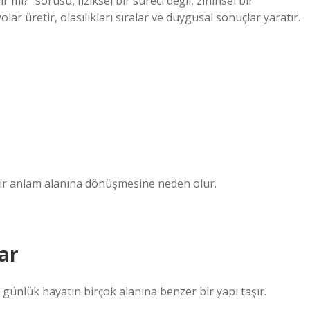
mı?” sorusu, fiziksel bir süreci değil, zihinsel bir
ar üretir, olasılıkları sıralar ve duygusal sonuçlar yaratır.
 bir anlam alanına dönüşmesine neden olur.
ar
günlük hayatın birçok alanına benzer bir yapı taşır.