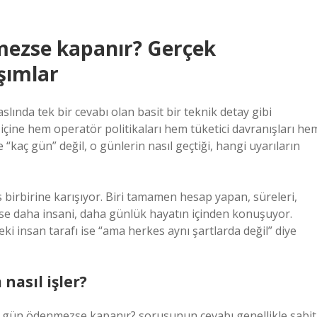
mezse kapanır? Gerçek
şımlar
ında tek bir cevabı olan basit bir teknik detay gibi
içine hem operatör politikaları hem tüketici davranışları he
 “kaç gün” değil, o günlerin nasıl geçtiği, hangi uyarıların
birbirine karışıyor. Biri tamamen hesap yapan, süreleri,
 ise daha insani, daha günlük hayatın içinden konuşuyor.
eki insan tarafı ise “ama herkes aynı şartlarda değil” diye
nasıl işler?
aç gün ödenmezse kapanır? sorusunun cevabı genellikle sabit