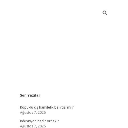
Sidebar
Son Yazılar
elexbet ye
Köpüklü çiş hamilelik belirtisi mi ?
Ağustos 7, 2026
Inhibisyon nedir örnek ?
Ağustos 7, 2026