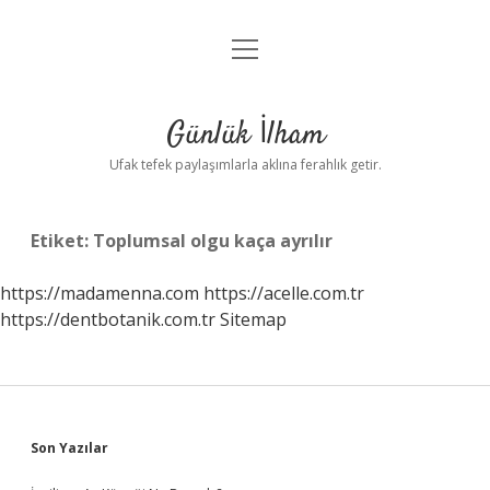
menüyü
Anasayfa
aç
Gizlilik Politikası
Günlük İlham
Yasal Uyarı
Ufak tefek paylaşımlarla aklına ferahlık getir.
Hakkımızda
Etiket:
Toplumsal olgu kaça ayrılır
https://madamenna.com
https://acelle.com.tr
https://dentbotanik.com.tr
Sitemap
Sidebar
Son Yazılar