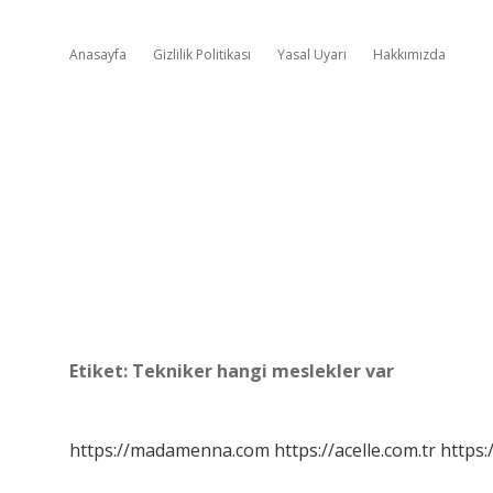
Anasayfa
Gizlilik Politikası
Yasal Uyarı
Hakkımızda
Etiket:
Tekniker hangi meslekler var
https://madamenna.com
https://acelle.com.tr
https: