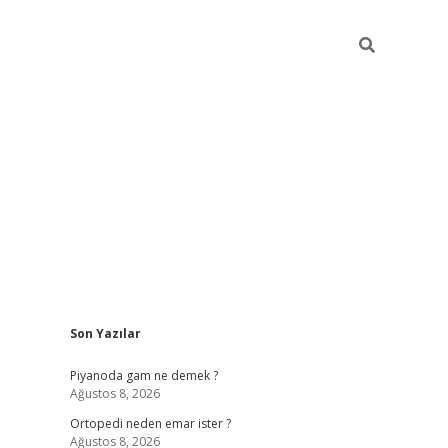
Sidebar
Son Yazılar
elexbet yeni giriş adresi
betexper.xyz
Piyanoda gam ne demek ?
Ağustos 8, 2026
Ortopedi neden emar ister ?
Ağustos 8, 2026