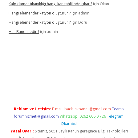
Kalp damar tıkanıklığı hangi kan tahlilinde çıkar ?
için
Okan
Hangi elementler katyon oluşturur ?
için
admin
Hangi elementler katyon oluşturur ?
için
Doru
Halı Bandı nedir ?
için
admin
per.xyz
Reklam ve İletişim:
E-mail:
backlinkpaneli@gmail.com
Teams:
forumhizmeti@gmail.com
Whatsapp: 0262 606 0 726
Telegram:
@karabul
Yasal Uyarı:
Sitemiz, 5651 Sayılı Kanun gereğince Bilgi Teknolojileri