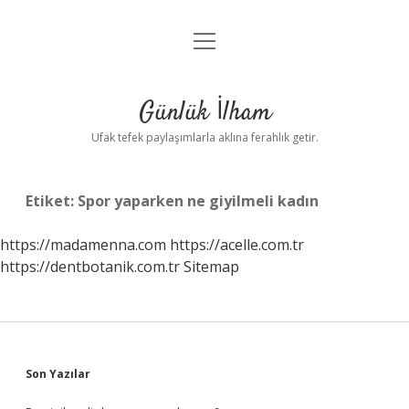
menüyü
Anasayfa
aç
Gizlilik Politikası
Günlük İlham
Yasal Uyarı
Ufak tefek paylaşımlarla aklına ferahlık getir.
Hakkımızda
Etiket:
Spor yaparken ne giyilmeli kadın
https://madamenna.com
https://acelle.com.tr
https://dentbotanik.com.tr
Sitemap
Sidebar
Son Yazılar