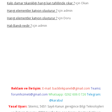
Kalp damar tıkanıklığı hangi kan tahlilinde çıkar ?
için
Okan
Hangi elementler katyon oluşturur ?
için
admin
Hangi elementler katyon oluşturur ?
için
Doru
Halı Bandı nedir ?
için
admin
xper.xyz
Reklam ve İletişim:
E-mail:
backlinkpaneli@gmail.com
Teams:
forumhizmeti@gmail.com
Whatsapp: 0262 606 0 726
Telegram:
@karabul
Yasal Uyarı:
Sitemiz, 5651 Sayılı Kanun gereğince Bilgi Teknolojileri