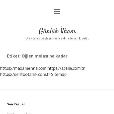
menüyü
Anasayfa
aç
Gizlilik Politikası
Günlük İlham
Yasal Uyarı
Ufak tefek paylaşımlarla aklına ferahlık getir.
Hakkımızda
Etiket:
Öğlen molası ne kadar
https://madamenna.com
https://acelle.com.tr
https://dentbotanik.com.tr
Sitemap
Sidebar
Son Yazılar