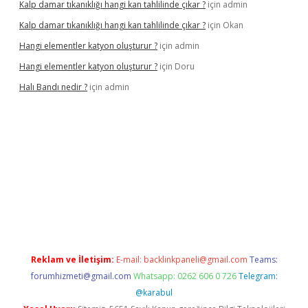
Kalp damar tıkanıklığı hangi kan tahlilinde çıkar ?
için
admin
Kalp damar tıkanıklığı hangi kan tahlilinde çıkar ?
için
Okan
Hangi elementler katyon oluşturur ?
için
admin
Hangi elementler katyon oluşturur ?
için
Doru
Halı Bandı nedir ?
için
admin
xper.xyz
Reklam ve İletişim:
E-mail:
backlinkpaneli@gmail.com
Teams:
forumhizmeti@gmail.com
Whatsapp: 0262 606 0 726
Telegram:
@karabul