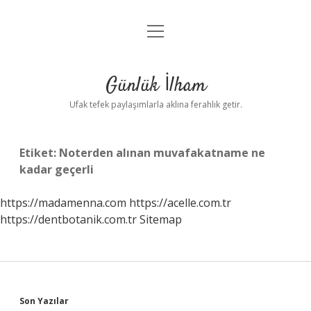
menüyü
Anasayfa
aç
Gizlilik Politikası
Günlük İlham
Yasal Uyarı
Ufak tefek paylaşımlarla aklına ferahlık getir.
Hakkımızda
Etiket:
Noterden alınan muvafakatname ne
kadar geçerli
https://madamenna.com
https://acelle.com.tr
https://dentbotanik.com.tr
Sitemap
Sidebar
Son Yazılar