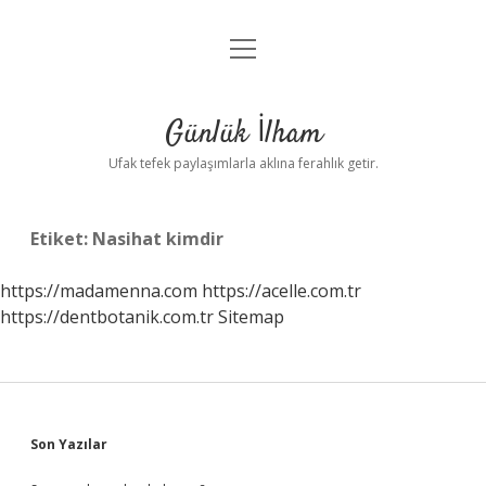
menüyü
Anasayfa
aç
Gizlilik Politikası
Günlük İlham
Yasal Uyarı
Ufak tefek paylaşımlarla aklına ferahlık getir.
Hakkımızda
Etiket:
Nasihat kimdir
https://madamenna.com
https://acelle.com.tr
https://dentbotanik.com.tr
Sitemap
Sidebar
Son Yazılar