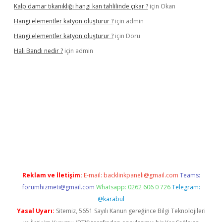
Kalp damar tıkanıklığı hangi kan tahlilinde çıkar ?
için
Okan
Hangi elementler katyon oluşturur ?
için
admin
Hangi elementler katyon oluşturur ?
için
Doru
Halı Bandı nedir ?
için
admin
per.xyz
Reklam ve İletişim:
E-mail:
backlinkpaneli@gmail.com
Teams:
forumhizmeti@gmail.com
Whatsapp: 0262 606 0 726
Telegram:
@karabul
Yasal Uyarı:
Sitemiz, 5651 Sayılı Kanun gereğince Bilgi Teknolojileri