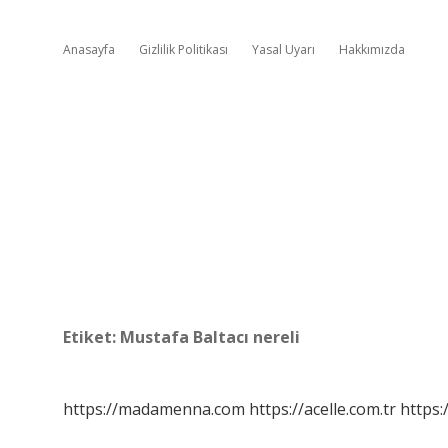
Anasayfa
Gizlilik Politikası
Yasal Uyarı
Hakkımızda
Etiket:
Mustafa Baltacı nereli
https://madamenna.com
https://acelle.com.tr
https: