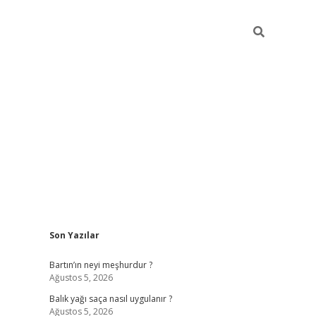
Sidebar
Son Yazılar
elexbet yeni giriş adresi
betexper.xyz
Bartın’ın neyi meşhurdur ?
Ağustos 5, 2026
Balık yağı saça nasıl uygulanır ?
Ağustos 5, 2026