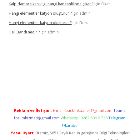
Kalp damar tıkanıklığı hangi kan tahlilinde çıkar ?
için
Okan
Hangi elementler katyon oluşturur ?
için
admin
Hangi elementler katyon oluşturur ?
için
Doru
Halı Bandı nedir ?
için
admin
xper.xyz
Reklam ve İletişim:
E-mail:
backlinkpaneli@gmail.com
Teams:
forumhizmeti@gmail.com
Whatsapp: 0262 606 0 726
Telegram:
@karabul
Yasal Uyarı:
Sitemiz, 5651 Sayılı Kanun gereğince Bilgi Teknolojileri