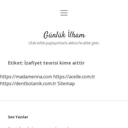
menüyü
Anasayfa
aç
Gizlilik Politikası
Günlük İlham
Yasal Uyarı
Ufak tefek paylaşımlarla aklına ferahlık getir.
Hakkımızda
Etiket:
İzafiyet teorisi kime aittir
https://madamenna.com
https://acelle.com.tr
https://dentbotanik.com.tr
Sitemap
Sidebar
Son Yazılar