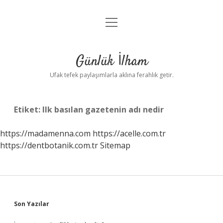
menüyü
Anasayfa
aç
Gizlilik Politikası
Günlük İlham
Yasal Uyarı
Ufak tefek paylaşımlarla aklına ferahlık getir.
Hakkımızda
Etiket:
Ilk basılan gazetenin adı nedir
https://madamenna.com
https://acelle.com.tr
https://dentbotanik.com.tr
Sitemap
Sidebar
Son Yazılar