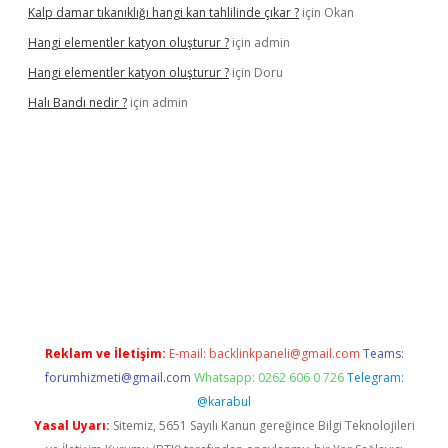
Kalp damar tıkanıklığı hangi kan tahlilinde çıkar ?
için
Okan
Hangi elementler katyon oluşturur ?
için
admin
Hangi elementler katyon oluşturur ?
için
Doru
Halı Bandı nedir ?
için
admin
resi
betexper.xyz
Reklam ve İletişim:
E-mail:
backlinkpaneli@gmail.com
Teams:
forumhizmeti@gmail.com
Whatsapp: 0262 606 0 726
Telegram:
@karabul
Yasal Uyarı:
Sitemiz, 5651 Sayılı Kanun gereğince Bilgi Teknolojileri