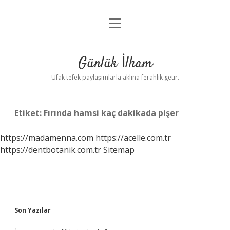
menüyü
Anasayfa
aç
Gizlilik Politikası
Günlük İlham
Yasal Uyarı
Ufak tefek paylaşımlarla aklına ferahlık getir.
Hakkımızda
Etiket:
Fırında hamsi kaç dakikada pişer
https://madamenna.com
https://acelle.com.tr
https://dentbotanik.com.tr
Sitemap
Sidebar
Son Yazılar