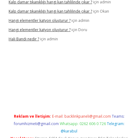
Kalp damar tıkanıklığı hangi kan tahlilinde çıkar ?
için
admin
Kalp damar tıkanıklığı hangi kan tahlilinde çıkar ?
için
Okan
Hangi elementler katyon oluşturur ?
için
admin
Hangi elementler katyon oluşturur ?
için
Doru
Halı Bandı nedir ?
için
admin
per.xyz
Reklam ve İletişim:
E-mail:
backlinkpaneli@gmail.com
Teams:
forumhizmeti@gmail.com
Whatsapp: 0262 606 0 726
Telegram:
@karabul