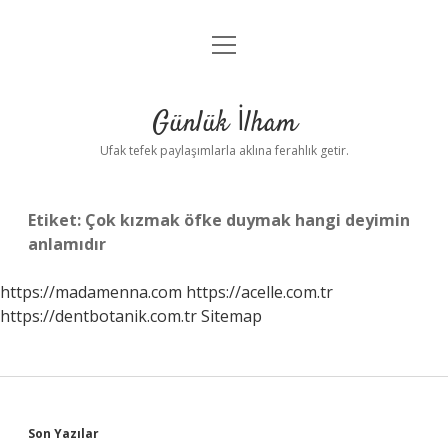
menüyü
Anasayfa
aç
Gizlilik Politikası
Günlük İlham
Yasal Uyarı
Ufak tefek paylaşımlarla aklına ferahlık getir.
Hakkımızda
Etiket:
Çok kızmak öfke duymak hangi deyimin
anlamıdır
https://madamenna.com
https://acelle.com.tr
https://dentbotanik.com.tr
Sitemap
Sidebar
Son Yazılar