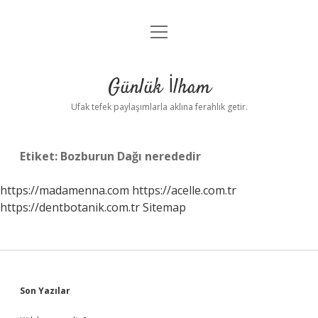
menüyü
Anasayfa
aç
Gizlilik Politikası
Günlük İlham
Yasal Uyarı
Ufak tefek paylaşımlarla aklına ferahlık getir.
Hakkımızda
Etiket:
Bozburun Dağı nerededir
https://madamenna.com
https://acelle.com.tr
https://dentbotanik.com.tr
Sitemap
Sidebar
Son Yazılar