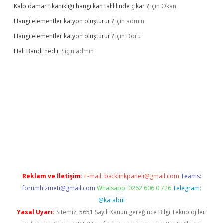
Kalp damar tıkanıklığı hangi kan tahlilinde çıkar ?
için
Okan
Hangi elementler katyon oluşturur ?
için
admin
Hangi elementler katyon oluşturur ?
için
Doru
Halı Bandı nedir ?
için
admin
xper.xyz
Reklam ve İletişim:
E-mail:
backlinkpaneli@gmail.com
Teams:
forumhizmeti@gmail.com
Whatsapp: 0262 606 0 726
Telegram:
@karabul
Yasal Uyarı:
Sitemiz, 5651 Sayılı Kanun gereğince Bilgi Teknolojileri