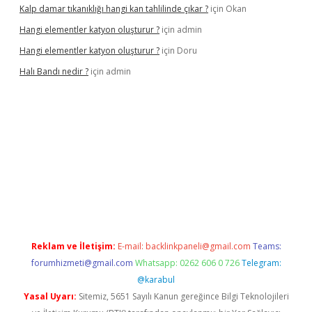
Kalp damar tıkanıklığı hangi kan tahlilinde çıkar ?
için
Okan
Hangi elementler katyon oluşturur ?
için
admin
Hangi elementler katyon oluşturur ?
için
Doru
Halı Bandı nedir ?
için
admin
per.xyz
Reklam ve İletişim:
E-mail:
backlinkpaneli@gmail.com
Teams:
forumhizmeti@gmail.com
Whatsapp: 0262 606 0 726
Telegram:
@karabul
Yasal Uyarı:
Sitemiz, 5651 Sayılı Kanun gereğince Bilgi Teknolojileri