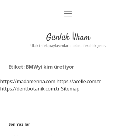
menüyü
Anasayfa
aç
Gizlilik Politikası
Günlük İlham
Yasal Uyarı
Ufak tefek paylaşımlarla aklına ferahlık getir.
Hakkımızda
Etiket:
BMWyi kim üretiyor
https://madamenna.com
https://acelle.com.tr
https://dentbotanik.com.tr
Sitemap
Sidebar
Son Yazılar