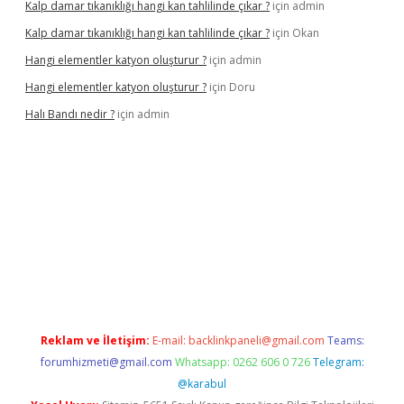
Kalp damar tıkanıklığı hangi kan tahlilinde çıkar ?
için
admin
Kalp damar tıkanıklığı hangi kan tahlilinde çıkar ?
için
Okan
Hangi elementler katyon oluşturur ?
için
admin
Hangi elementler katyon oluşturur ?
için
Doru
Halı Bandı nedir ?
için
admin
xper.xyz
Reklam ve İletişim:
E-mail:
backlinkpaneli@gmail.com
Teams:
forumhizmeti@gmail.com
Whatsapp: 0262 606 0 726
Telegram:
@karabul