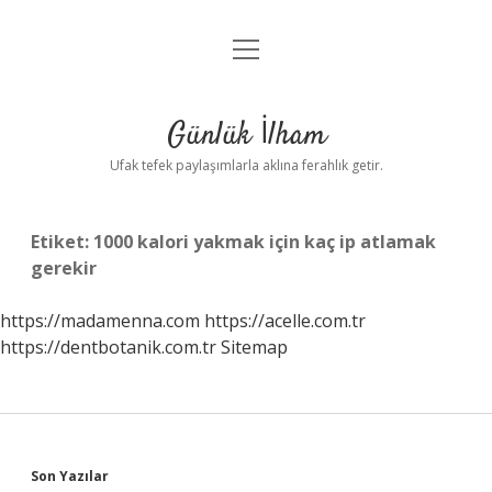
menüyü
Anasayfa
aç
Gizlilik Politikası
Günlük İlham
Yasal Uyarı
Ufak tefek paylaşımlarla aklına ferahlık getir.
Hakkımızda
Etiket:
1000 kalori yakmak için kaç ip atlamak
gerekir
https://madamenna.com
https://acelle.com.tr
https://dentbotanik.com.tr
Sitemap
Sidebar
Son Yazılar