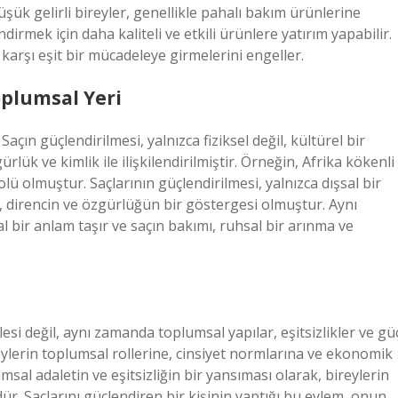
üşük gelirli bireyler, genellikle pahalı bakım ürünlerine
dirmek için daha kaliteli ve etkili ürünlere yatırım yapabilir.
 karşı eşit bir mücadeleye girmelerini engeller.
oplumsal Yeri
Saçın güçlendirilmesi, yalnızca fiziksel değil, kültürel bir
rlük ve kimlik ile ilişkilendirilmiştir. Örneğin, Afrika kökenli
olü olmuştur. Saçlarının güçlendirilmesi, yalnızca dışsal bir
n, direncin ve özgürlüğün bir göstergesi olmuştur. Aynı
sal bir anlam taşır ve saçın bakımı, ruhsal bir arınma ve
esi değil, aynı zamanda toplumsal yapılar, eşitsizlikler ve gü
ireylerin toplumsal rollerine, cinsiyet normlarına ve ekonomik
msal adaletin ve eşitsizliğin bir yansıması olarak, bireylerin
r. Saçlarını güçlendiren bir kişinin yaptığı bu eylem, onun