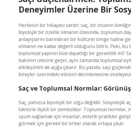
Deneyimler Üzerine Bir Sosy
Herkesin bir hikayesi vardır; saç, bir insanın kimliği
biyolojik bir özellik olmanın ötesinde, toplumun daya
anlayışlarını barındıran bir kültürel simge haline gel
olmanın ne kadar değerli olduğunu biliriz. Peki, bu is
toplumsal yapının bize dayattığı bir gereklilik mi? S
bakımın ötesine geçer; aynı zamanda toplumsal eşitsi
etkileşimini de açığa çıkarır. Bu yazıda, saçı güçlen
bireyler üzerindeki etkisini derinlemesine inceleyece
Saç ve Toplumsal Normlar: Görünü
Saç, yalnızca biyolojik bir olgu değildir. Sosyolojik a
faktörle ilişkili bir semboldür. Toplumsal normlar, 
uyum sağlamak için insanlar, estetik pratikler geliştir
görmek için gerekli bir kriter olarak ortaya çıkar.