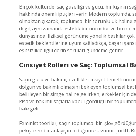
Birçok kültürde, saç güzelliği ve gücü, bir kişinin 
hakkında önemli ipuçları verir. Modern toplumda, sa
olmaktan çıkarak, toplumsal bir zorunluluk haline ge
değil, aynı zamanda estetik bir normdur ve bu normu 
dünyasında, fiziksel görünüme yönelik baskılar çok
estetik beklentilerine uyum sağladıkça, başarı şans
eşitsizlikle ilgili derin soruları gündeme getirir.
Cinsiyet Rolleri ve Saç: Toplumsal B
Saçın gücü ve bakımı, özellikle cinsiyet temelli norml
dolgun ve bakımlı olmasını bekleyen toplumsal baskıl
belirleyen bir simge haline gelirken, erkekler için d
kısa ve bakımlı saçlarla kabul gördüğü bir toplumda, 
hale gelir.
Feminist teoriler, saçın toplumsal bir işlev gördüğü
pekiştiren bir anlayışın olduğunu savunur. Judith Bu