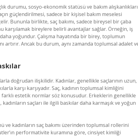
sağlık durumu, sosyo-ekonomik statüsü ve bakım alışkanlıkları
çın güçlendirilmesi, sadece bir kişisel bakım meselesi
lir. Bununla birlikte, saç bakımı, sadece bireysel bir çaba
karşılamak bireylere belirli avantajlar sağlar. Örneğin, iş
 daha yoğundur. Çalışma hayatında bir birey, toplumun
ını artırır. Ancak bu durum, aynı zamanda toplumsal adalet v
askılar
arla doğrudan ilişkilidir. Kadınlar, genellikle saçlarının uzun,
arla karşı karşıyadır. Saç, kadının toplumsal kimliğini
e farklı estetik normlar söz konusudur. Erkeklerin genellikle
kadınların saçları ile ilgili baskılar daha karmaşık ve yoğun
nü ve kadınların saç bakımı üzerinden toplumsal rollerini
tler’ın performativite kuramına göre, cinsiyet kimliği