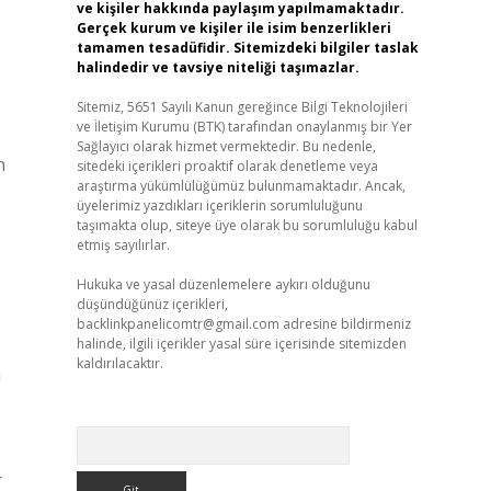
ve kişiler hakkında paylaşım yapılmamaktadır.
Gerçek kurum ve kişiler ile isim benzerlikleri
tamamen tesadüfidir. Sitemizdeki bilgiler taslak
halindedir ve tavsiye niteliği taşımazlar.
Sitemiz, 5651 Sayılı Kanun gereğince Bilgi Teknolojileri
ve İletişim Kurumu (BTK) tarafından onaylanmış bir Yer
Sağlayıcı olarak hizmet vermektedir. Bu nedenle,
n
sitedeki içerikleri proaktif olarak denetleme veya
araştırma yükümlülüğümüz bulunmamaktadır. Ancak,
üyelerimiz yazdıkları içeriklerin sorumluluğunu
taşımakta olup, siteye üye olarak bu sorumluluğu kabul
etmiş sayılırlar.
Hukuka ve yasal düzenlemelere aykırı olduğunu
düşündüğünüz içerikleri,
backlinkpanelicomtr@gmail.com
adresine bildirmeniz
halinde, ilgili içerikler yasal süre içerisinde sitemizden
kaldırılacaktır.
a
Arama
r