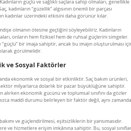
 Kadınların güçlü ve sağlıklı saçlara sahip olmaları, genellikle
aç, kadınların “güzellik” algısının önemli bir parçası
 kadınlar üzerindeki etkisini daha görünür kılar.
ndişe olmanın ötesine geçtiğini söyleyebiliriz. Kadınların
ları, onların hem fiziksel hem de ruhsal güçlerini simgeler.
e “güçlü” bir imaja sahiptir, ancak bu imajın oluşturulması içi
larak görülmelidir.
ik ve Sosyal Faktörler
manda ekonomik ve sosyal bir etkinliktir. Saç bakım ürünleri,
ektör milyarlarca dolarlık bir pazar büyüklüğüne sahiptir.
satın alırken ekonomik gücünü ve toplumsal sınıfını da gözler
lnızca maddi durumu belirleyen bir faktör değil, aynı zamand
kımı ve güçlendirilmesi, eşitsizliklerin bir yansımasıdır.
lere ve hizmetlere erişim imkânına sahiptir. Bu, sosyal sınıfla