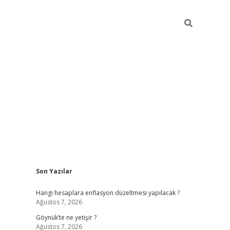
Sidebar
Son Yazılar
elexbet yeni giriş adresi
betexper.xyz
Hangi hesaplara enflasyon düzeltmesi yapılacak ?
Ağustos 7, 2026
Göynük’te ne yetişir ?
Ağustos 7, 2026