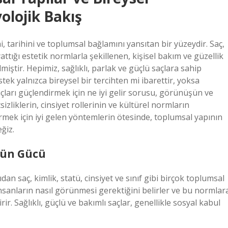
olojik Bakış
ni, tarihini ve toplumsal bağlamını yansıtan bir yüzeydir. Saç,
ttığı estetik normlarla şekillenen, kişisel bakım ve güzellik
miştir. Hepimiz, sağlıklı, parlak ve güçlü saçlara sahip
tek yalnızca bireysel bir tercihten mi ibarettir, yoksa
açları güçlendirmek için ne iyi gelir sorusu, görünüşün ve
zliklerin, cinsiyet rollerinin ve kültürel normların
dirmek için iyi gelen yöntemlerin ötesinde, toplumsal yapının
ğiz.
şün Gücü
çıdan saç, kimlik, statü, cinsiyet ve sınıf gibi birçok toplumsal
insanların nasıl görünmesi gerektiğini belirler ve bu normlar
ir. Sağlıklı, güçlü ve bakımlı saçlar, genellikle sosyal kabul