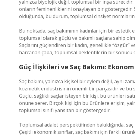
yalnızca biyolojik değil, toplumsal bir inşa sürecidir.
onların feminenliklerini onaylayan bir göstergedir. S
olduğunda, bu durum, toplumsal cinsiyet normlarının
Bu noktada, saç bakımının kadınlar için bir estetik e
toplumsal olarak güçlü ve bakımlı saçlara sahip olma
Saçlarını güçlendiren bir kadın, genellikle “özgür” v
harcanan çaba, toplumsal beklentilerin bir sonucu o
Güç İlişkileri ve Saç Bakımı: Ekonom
Saç bakımı, yalnızca kişisel bir eylem değil, aynı za
kozmetik endüstrisinin önemli bir parçasıdır ve bu s
Güçlü, sağlıklı saçlar isteyen bir kişi, bu ürünleri 
önüne serer. Birçok kişi için bu ürünlere erişim, ya
toplumsal sınıfı yansıtan bir göstergedir.
Toplumsal adalet perspektifinden bakıldığında, saç ba
Çeşitli ekonomik sınıflar, saç bakımı için farklı ürün