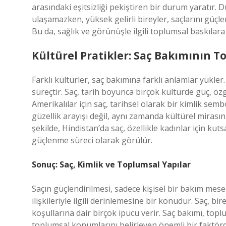
arasındaki eşitsizliği pekiştiren bir durum yaratır. D
ulaşamazken, yüksek gelirli bireyler, saçlarını güçlen
Bu da, sağlık ve görünüşle ilgili toplumsal baskılara
Kültürel Pratikler: Saç Bakımının T
Farklı kültürler, saç bakımına farklı anlamlar yükler. 
süreçtir. Saç, tarih boyunca birçok kültürde güç, özgü
Amerikalılar için saç, tarihsel olarak bir kimlik semb
güzellik arayışı değil, aynı zamanda kültürel mirası
şekilde, Hindistan’da saç, özellikle kadınlar için kut
güçlenme süreci olarak görülür.
Sonuç: Saç, Kimlik ve Toplumsal Yapılar
Saçın güçlendirilmesi, sadece kişisel bir bakım mesel
ilişkileriyle ilgili derinlemesine bir konudur. Saç, b
koşullarına dair birçok ipucu verir. Saç bakımı, toplu
toplumsal konumlarını belirleyen önemli bir faktördü