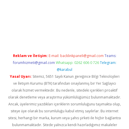
elexbet yeni giriş adresi
betexper.xyz
Reklam ve İletişim:
E-mail:
backlinkpaneli@gmail.com
Teams:
forumhizmeti@gmail.com
Whatsapp: 0262 606 0 726
Telegram:
@karabul
Yasal Uyarı:
Sitemiz, 5651 Sayılı Kanun gereğince Bilgi Teknolojileri
ve İletişim Kurumu (BTK) tarafından onaylanmış bir Yer Sağlayıcı
olarak hizmet vermektedir. Bu nedenle, sitedeki içerikleri proaktif
olarak denetleme veya araştırma yükümlülüğümüz bulunmamaktadır.
Ancak, üyelerimiz yazdıkları içeriklerin sorumluluğunu taşımakta olup,
siteye üye olarak bu sorumluluğu kabul etmiş sayılırlar. Bu internet
sitesi, herhangi bir marka, kurum veya şahıs şirketi ile hiçbir bağlantısı
bulunmamaktadır. Sitede yalnızca kendi hazırladığımız makaleler