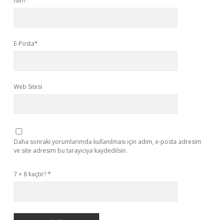
İsim*
E-Posta*
Web Sitesi
Daha sonraki yorumlarımda kullanılması için adım, e-posta adresim
ve site adresim bu tarayıcıya kaydedilsin.
7 + 8 kaçtır?
*