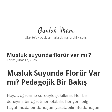
menüyü
Anasayfa
aç
Gizlilik Politikası
Günlük İlham
Yasal Uyarı
Ufak tefek paylaşımlarla aklına ferahlık getir.
Hakkımızda
Musluk suyunda florür var mı ?
Tarih: Şubat 17, 2026
Musluk Suyunda Florür Var
mı? Pedagojik Bir Bakış
Hayat, öğrenme süreciyle şekillenir. Her bir
deneyim, bir öğretmen olabilir; her yeni bilgi,
hayatımızda bir dönüşüm yaratabilir. Bu dönüşüm,