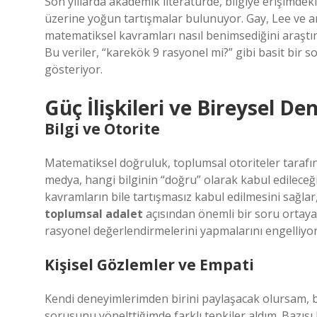
Son yıllarda akademik literatürde, bilgiye erişimdek
üzerine yoğun tartışmalar bulunuyor. Gay, Lee ve a
matematiksel kavramları nasıl benimsediğini araştırıyo
Bu veriler, “karekök 9 rasyonel mi?” gibi basit bir
gösteriyor.
Güç İlişkileri ve Bireysel D
Bilgi ve Otorite
Matematiksel doğruluk, toplumsal otoriteler tarafın
medya, hangi bilginin “doğru” olarak kabul edileceğin
kavramların bile tartışmasız kabul edilmesini sağlar
toplumsal adalet
açısından önemli bir soru ortaya ç
rasyonel değerlendirmelerini yapmalarını engelliyo
Kişisel Gözlemler ve Empati
Kendi deneyimlerimden birini paylaşacak olursam, bi
sorusunu yönelttiğimde farklı tepkiler aldım. Bazıs