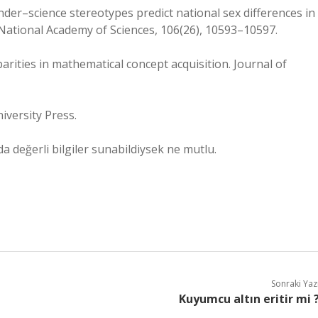
gender–science stereotypes predict national sex differences in
National Academy of Sciences, 106(26), 10593–10597.
sparities in mathematical concept acquisition. Journal of
iversity Press.
 değerli bilgiler sunabildiysek ne mutlu.
Sonraki Yaz
Kuyumcu altın eritir mi 