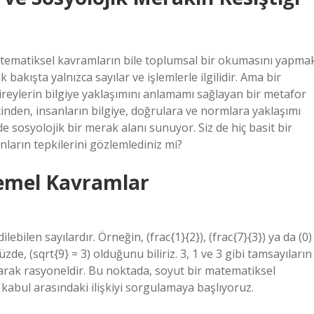
 matematiksel kavramların bile toplumsal bir okumasını yapma
 bakışta yalnızca sayılar ve işlemlerle ilgilidir. Ama bir
ireylerin bilgiye yaklaşımını anlamamı sağlayan bir metafor
inden, insanların bilgiye, doğrulara ve normlara yaklaşımı
sosyolojik bir merak alanı sunuyor. Siz de hiç basit bir
nların tepkilerini gözlemlediniz mi?
Temel Kavramlar
lebilen sayılardır. Örneğin, (frac{1}{2}), (frac{7}{3}) ya da (0)
e, (sqrt{9} = 3) olduğunu biliriz. 3, 1 ve 3 gibi tamsayıların
larak rasyoneldir. Bu noktada, soyut bir matematiksel
bul arasındaki ilişkiyi sorgulamaya başlıyoruz.