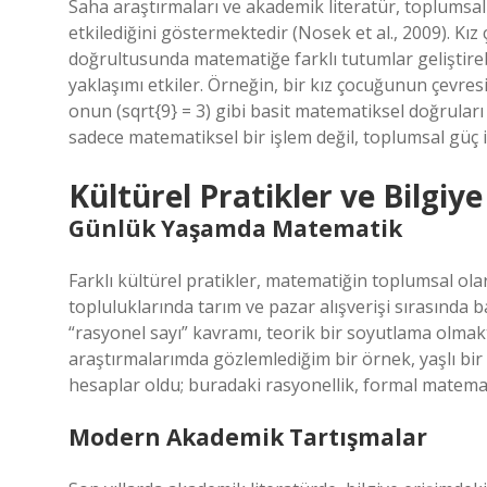
Saha araştırmaları ve akademik literatür, toplumsal 
etkilediğini göstermektedir (Nosek et al., 2009). Kız
doğrultusunda matematiğe farklı tutumlar geliştireb
yaklaşımı etkiler. Örneğin, bir kız çocuğunun çevre
onun (sqrt{9} = 3) gibi basit matematiksel doğrula
sadece matematiksel bir işlem değil, toplumsal güç il
Kültürel Pratikler ve Bilgiy
Günlük Yaşamda Matematik
Farklı kültürel pratikler, matematiğin toplumsal olar
topluluklarında tarım ve pazar alışverişi sırasında 
“rasyonel sayı” kavramı, teorik bir soyutlama olmakt
araştırmalarımda gözlemlediğim bir örnek, yaşlı bir
hesaplar oldu; buradaki rasyonellik, formal matemat
Modern Akademik Tartışmalar