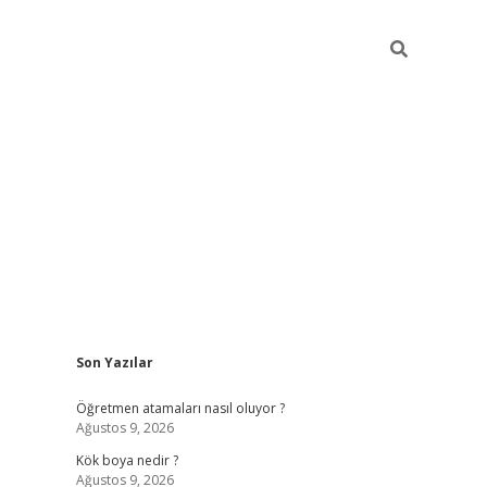
Sidebar
Son Yazılar
elexbet y
Öğretmen atamaları nasıl oluyor ?
Ağustos 9, 2026
Kök boya nedir ?
Ağustos 9, 2026