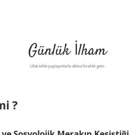
Günlük İlham
Ufak tefek paylaşımlarla aklına ferahlık getir.
mi ?
 ve Sosyolojik Merakın Kesiştiği