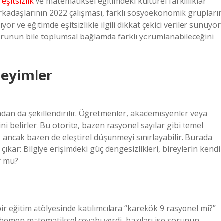
i
eşitsizlik
ve matematiksel eğitimdeki kültürel farklılıklar
rkadaşlarının 2022 çalışması, farklı sosyoekonomik grupları
r ve eğitimde eşitsizlikle ilgili dikkat çekici veriler sunuyor
 sorunun bile toplumsal bağlamda farklı yorumlanabileceğini
eneyimler
dan da şekillendirilir. Öğretmenler, akademisyenler veya
i belirler. Bu otorite, bazen rasyonel sayılar gibi temel
, ancak bazen de eleştirel düşünmeyi sınırlayabilir. Burada
ıkar: Bilgiye erişimdeki güç dengesizlikleri, bireylerin kendi
r mu?
r eğitim atölyesinde katılımcılara “karekök 9 rasyonel mi?”
ı hemen matematiksel cevabı verdi, bazıları ise sorunun