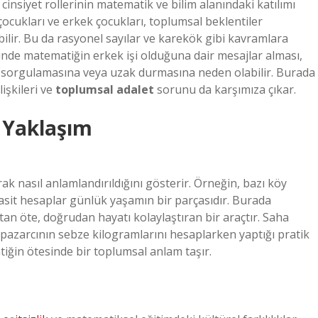
cinsiyet rollerinin matematik ve bilim alanındaki katılımı
 çocukları ve erkek çocukları, toplumsal beklentiler
ilir. Bu da rasyonel sayılar ve karekök gibi kavramlara
sinde matematiğin erkek işi olduğuna dair mesajlar alması,
rı sorgulamasına veya uzak durmasına neden olabilir. Burada
işkileri ve
toplumsal adalet
sorunu da karşımıza çıkar.
e Yaklaşım
ak nasıl anlamlandırıldığını gösterir. Örneğin, bazı köy
basit hesaplar günlük yaşamın bir parçasıdır. Burada
an öte, doğrudan hayatı kolaylaştıran bir araçtır. Saha
 pazarcının sebze kilogramlarını hesaplarken yaptığı pratik
iğin ötesinde bir toplumsal anlam taşır.