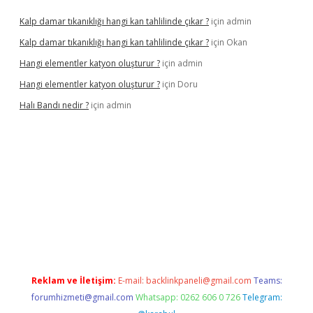
Kalp damar tıkanıklığı hangi kan tahlilinde çıkar ?
için
admin
Kalp damar tıkanıklığı hangi kan tahlilinde çıkar ?
için
Okan
Hangi elementler katyon oluşturur ?
için
admin
Hangi elementler katyon oluşturur ?
için
Doru
Halı Bandı nedir ?
için
admin
exbet yeni giriş adresi
betexper.xyz
Reklam ve İletişim:
E-mail:
backlinkpaneli@gmail.com
Teams:
forumhizmeti@gmail.com
Whatsapp: 0262 606 0 726
Telegram: