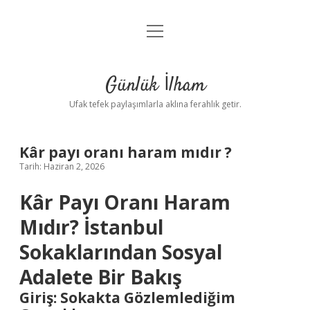
menüyü
Anasayfa
aç
Gizlilik Politikası
Günlük İlham
Yasal Uyarı
Ufak tefek paylaşımlarla aklına ferahlık getir.
Hakkımızda
Kâr payı oranı haram mıdır ?
Tarih: Haziran 2, 2026
Kâr Payı Oranı Haram
Mıdır? İstanbul
Sokaklarından Sosyal
Adalete Bir Bakış
Giriş: Sokakta Gözlemlediğim