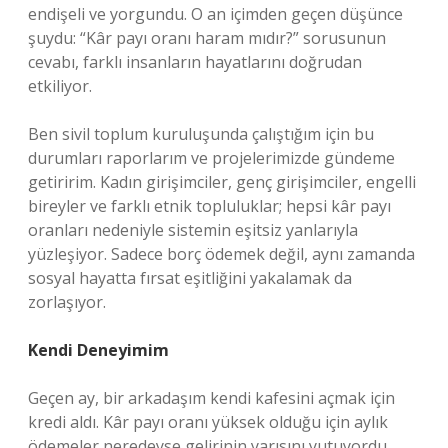
endişeli ve yorgundu. O an içimden geçen düşünce
şuydu: “Kâr payı oranı haram mıdır?” sorusunun
cevabı, farklı insanların hayatlarını doğrudan
etkiliyor.
Ben sivil toplum kuruluşunda çalıştığım için bu
durumları raporlarım ve projelerimizde gündeme
getiririm. Kadın girişimciler, genç girişimciler, engelli
bireyler ve farklı etnik topluluklar; hepsi kâr payı
oranları nedeniyle sistemin eşitsiz yanlarıyla
yüzleşiyor. Sadece borç ödemek değil, aynı zamanda
sosyal hayatta fırsat eşitliğini yakalamak da
zorlaşıyor.
Kendi Deneyimim
Geçen ay, bir arkadaşım kendi kafesini açmak için
kredi aldı. Kâr payı oranı yüksek olduğu için aylık
ödemeler neredeyse gelirinin yarısını yutuyordu.