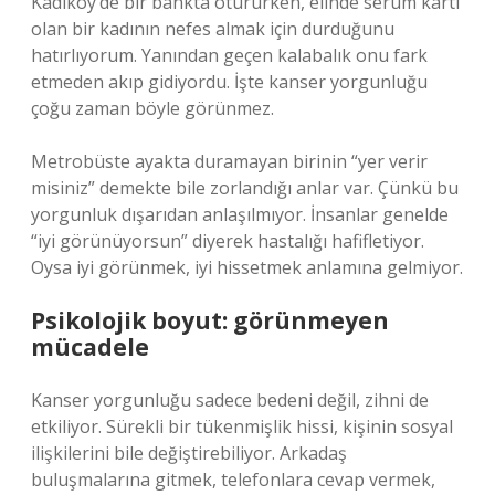
Kadıköy’de bir bankta otururken, elinde serum kartı
olan bir kadının nefes almak için durduğunu
hatırlıyorum. Yanından geçen kalabalık onu fark
etmeden akıp gidiyordu. İşte kanser yorgunluğu
çoğu zaman böyle görünmez.
Metrobüste ayakta duramayan birinin “yer verir
misiniz” demekte bile zorlandığı anlar var. Çünkü bu
yorgunluk dışarıdan anlaşılmıyor. İnsanlar genelde
“iyi görünüyorsun” diyerek hastalığı hafifletiyor.
Oysa iyi görünmek, iyi hissetmek anlamına gelmiyor.
Psikolojik boyut: görünmeyen
mücadele
Kanser yorgunluğu sadece bedeni değil, zihni de
etkiliyor. Sürekli bir tükenmişlik hissi, kişinin sosyal
ilişkilerini bile değiştirebiliyor. Arkadaş
buluşmalarına gitmek, telefonlara cevap vermek,