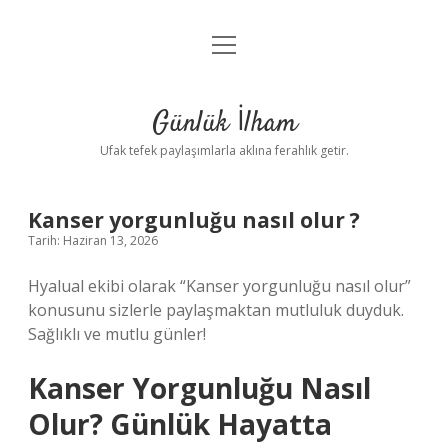
menüyü
Anasayfa
aç
Gizlilik Politikası
Günlük İlham
Yasal Uyarı
Ufak tefek paylaşımlarla aklına ferahlık getir.
Hakkımızda
Kanser yorgunluğu nasıl olur ?
Tarih: Haziran 13, 2026
Hyalual ekibi olarak “Kanser yorgunluğu nasıl olur”
konusunu sizlerle paylaşmaktan mutluluk duyduk.
Sağlıklı ve mutlu günler!
Kanser Yorgunluğu Nasıl
Olur? Günlük Hayatta