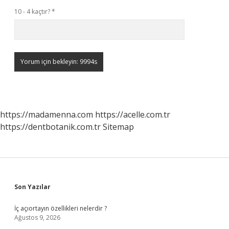
10 - 4 kaçtır?
*
https://madamenna.com
https://acelle.com.tr
https://dentbotanik.com.tr
Sitemap
Sidebar
Son Yazılar
İç açıortayın özellikleri nelerdir ?
Ağustos 9, 2026