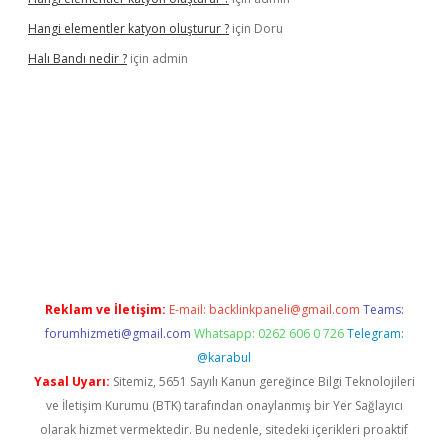
Hangi elementler katyon oluşturur ?
için
Doru
Halı Bandı nedir ?
için
admin
bet yeni giriş adresi
betexper.xyz
Reklam ve İletişim:
E-mail:
backlinkpaneli@gmail.com
Teams:
forumhizmeti@gmail.com
Whatsapp: 0262 606 0 726
Telegram:
@karabul
Yasal Uyarı:
Sitemiz, 5651 Sayılı Kanun gereğince Bilgi Teknolojileri
ve İletişim Kurumu (BTK) tarafından onaylanmış bir Yer Sağlayıcı
olarak hizmet vermektedir. Bu nedenle, sitedeki içerikleri proaktif