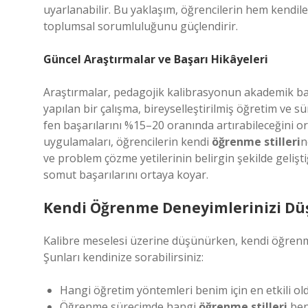
uyarlanabilir. Bu yaklaşım, öğrencilerin hem kendil
toplumsal sorumluluğunu güçlendirir.
Güncel Araştırmalar ve Başarı Hikâyeleri
Araştırmalar, pedagojik kalibrasyonun akademik baş
yapılan bir çalışma, bireyselleştirilmiş öğretim ve 
fen başarılarını %15–20 oranında artırabileceğini o
uygulamaları, öğrencilerin kendi
öğrenme stilleri
n
ve problem çözme yetilerinin belirgin şekilde gelişt
somut başarılarını ortaya koyar.
Kendi Öğrenme Deneyimlerinizi D
Kalibre meselesi üzerine düşünürken, kendi öğrenm
Şunları kendinize sorabilirsiniz:
Hangi öğretim yöntemleri benim için en etkili ol
Öğrenme sürecimde hangi
öğrenme stilleri
ben