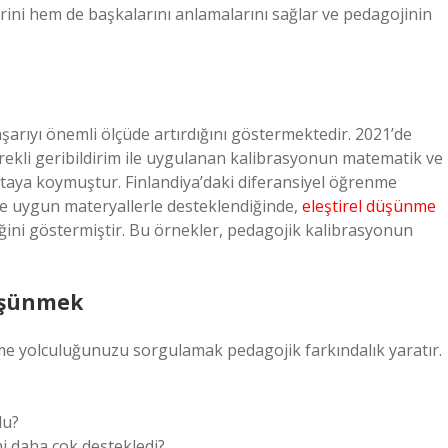
erini hem de başkalarını anlamalarını sağlar ve pedagojinin
arıyı önemli ölçüde artırdığını göstermektedir. 2021’de
sürekli geribildirim ile uygulanan kalibrasyonun matematik ve
rtaya koymuştur. Finlandiya’daki diferansiyel öğrenme
e uygun materyallerle desteklendiğinde,
eleştirel düşünme
iğini göstermiştir. Bu örnekler, pedagojik kalibrasyonun
üşünmek
e yolculuğunuzu sorgulamak pedagojik farkındalık yaratır.
du?
i daha çok destekledi?