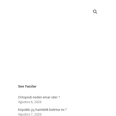
Sidebar
Son Yazılar
elexbet y
Ortopedi neden emar ister ?
Ağustos 8, 2026
Köpüklü çiş hamilelik belirtisi mi ?
Ağustos 7, 2026