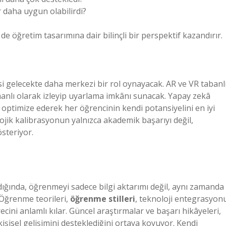
r daha uygun olabilirdi?
de öğretim tasarımına dair bilinçli bir perspektif kazandırır.
esi gelecekte daha merkezi bir rol oynayacak. AR ve VR tabanl
anlı olarak izleyip uyarlama imkânı sunacak. Yapay zekâ
ı optimize ederek her öğrencinin kendi potansiyelini en iyi
ojik kalibrasyonun yalnızca akademik başarıyı değil,
steriyor.
ndığında, öğrenmeyi sadece bilgi aktarımı değil, aynı zamanda
 Öğrenme teorileri,
öğrenme stilleri
, teknoloji entegrasyon
cini anlamlı kılar. Güncel araştırmalar ve başarı hikâyeleri,
şisel gelişimini desteklediğini ortaya koyuyor. Kendi