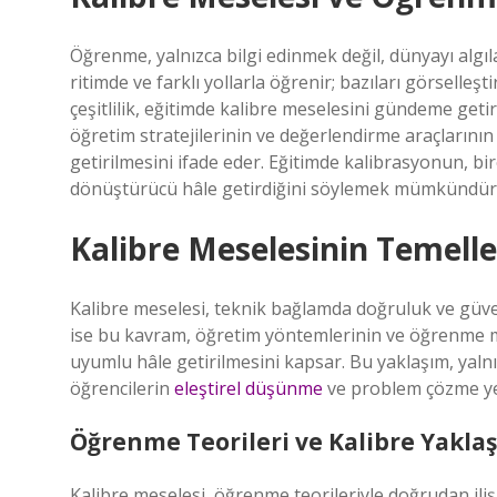
Öğrenme, yalnızca bilgi edinmek değil, dünyayı algıl
ritimde ve farklı yollarla öğrenir; bazıları görselleş
çeşitlilik, eğitimde kalibre meselesini gündeme geti
öğretim stratejilerinin ve değerlendirme araçlarının
getirilmesini ifade eder. Eğitimde kalibrasyonun, bi
dönüştürücü hâle getirdiğini söylemek mümkündür
Kalibre Meselesinin Temelle
Kalibre meselesi, teknik bağlamda doğruluk ve güveni
ise bu kavram, öğretim yöntemlerinin ve öğrenme ma
uyumlu hâle getirilmesini kapsar. Bu yaklaşım, yal
öğrencilerin
eleştirel düşünme
ve problem çözme yeti
Öğrenme Teorileri ve Kalibre Yakla
Kalibre meselesi, öğrenme teorileriyle doğrudan ilişki