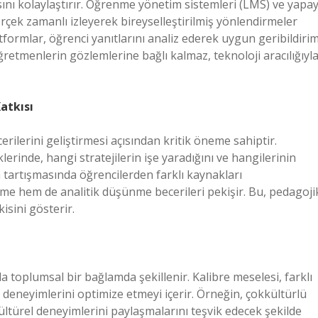
ını kolaylaştırır. Öğrenme yönetim sistemleri (LMS) ve yapa
rçek zamanlı izleyerek bireyselleştirilmiş yönlendirmeler
ormlar, öğrenci yanıtlarını analiz ederek uygun geribildiri
retmenlerin gözlemlerine bağlı kalmaz, teknoloji aracılığıyl
atkısı
erilerini geliştirmesi açısından kritik öneme sahiptir.
erinde, hangi stratejilerin işe yaradığını ve hangilerinin
ih tartışmasında öğrencilerden farklı kaynakları
irme hem de analitik düşünme becerileri pekişir. Bu, pedagoji
sini gösterir.
da toplumsal bir bağlamda şekillenir. Kalibre meselesi, farklı
deneyimlerini optimize etmeyi içerir. Örneğin, çokkültürlü
kültürel deneyimlerini paylaşmalarını teşvik edecek şekilde