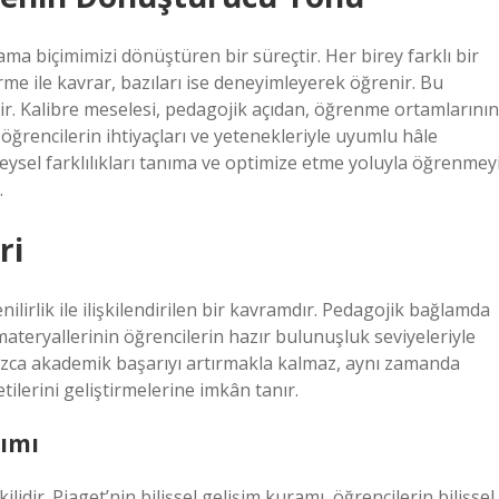
ama biçimimizi dönüştüren bir süreçtir. Her birey farklı bir
tirme ile kavrar, bazıları ise deneyimleyerek öğrenir. Bu
rir. Kalibre meselesi, pedagojik açıdan, öğrenme ortamlarının
 öğrencilerin ihtiyaçları ve yetenekleriyle uyumlu hâle
reysel farklılıkları tanıma ve optimize etme yoluyla öğrenmey
.
ri
lirlik ile ilişkilendirilen bir kavramdır. Pedagojik bağlamda
teryallerinin öğrencilerin hazır bulunuşluk seviyeleriyle
nızca akademik başarıyı artırmakla kalmaz, aynı zamanda
lerini geliştirmelerine imkân tanır.
şımı
lidir. Piaget’nin bilişsel gelişim kuramı, öğrencilerin bilişsel