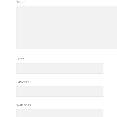
Yorum
İsim*
E-Posta*
Web Sitesi