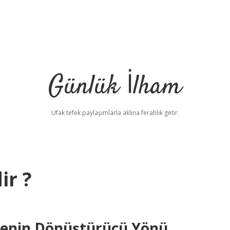
Günlük İlham
Ufak tefek paylaşımlarla aklına ferahlık getir.
ir ?
menin Dönüştürücü Yönü