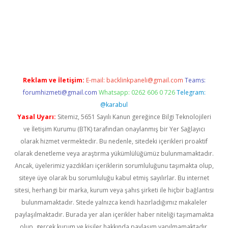
et yeni giriş adresi
betexper.xyz
Reklam ve İletişim:
E-mail:
backlinkpaneli@gmail.com
Teams:
forumhizmeti@gmail.com
Whatsapp: 0262 606 0 726
Telegram:
@karabul
Yasal Uyarı:
Sitemiz, 5651 Sayılı Kanun gereğince Bilgi Teknolojileri
ve İletişim Kurumu (BTK) tarafından onaylanmış bir Yer Sağlayıcı
olarak hizmet vermektedir. Bu nedenle, sitedeki içerikleri proaktif
olarak denetleme veya araştırma yükümlülüğümüz bulunmamaktadır.
Ancak, üyelerimiz yazdıkları içeriklerin sorumluluğunu taşımakta olup,
siteye üye olarak bu sorumluluğu kabul etmiş sayılırlar. Bu internet
sitesi, herhangi bir marka, kurum veya şahıs şirketi ile hiçbir bağlantısı
bulunmamaktadır. Sitede yalnızca kendi hazırladığımız makaleler
paylaşılmaktadır. Burada yer alan içerikler haber niteliği taşımamakta
olup, gerçek kurum ve kişiler hakkında paylaşım yapılmamaktadır.