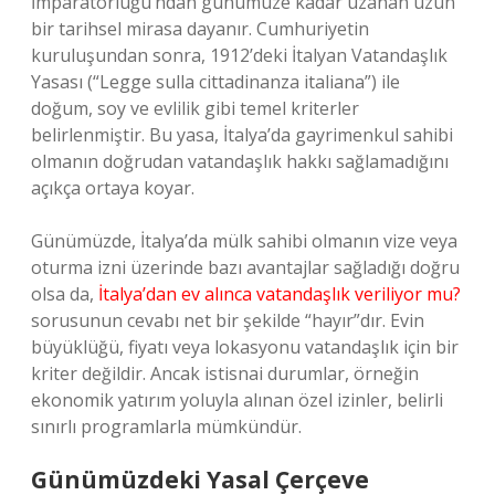
İmparatorluğu’ndan günümüze kadar uzanan uzun
bir tarihsel mirasa dayanır. Cumhuriyetin
kuruluşundan sonra, 1912’deki İtalyan Vatandaşlık
Yasası (“Legge sulla cittadinanza italiana”) ile
doğum, soy ve evlilik gibi temel kriterler
belirlenmiştir. Bu yasa, İtalya’da gayrimenkul sahibi
olmanın doğrudan vatandaşlık hakkı sağlamadığını
açıkça ortaya koyar.
Günümüzde, İtalya’da mülk sahibi olmanın vize veya
oturma izni üzerinde bazı avantajlar sağladığı doğru
olsa da,
İtalya’dan ev alınca vatandaşlık veriliyor mu?
sorusunun cevabı net bir şekilde “hayır”dır. Evin
büyüklüğü, fiyatı veya lokasyonu vatandaşlık için bir
kriter değildir. Ancak istisnai durumlar, örneğin
ekonomik yatırım yoluyla alınan özel izinler, belirli
sınırlı programlarla mümkündür.
Günümüzdeki Yasal Çerçeve