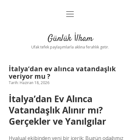
menüyü
Anasayfa
aç
Gizlilik Politikası
Günlük İlham
Yasal Uyarı
Ufak tefek paylaşımlarla aklına ferahlık getir.
Hakkımızda
İtalya’dan ev alınca vatandaşlık
veriyor mu ?
Tarih: Haziran 18, 2026
İtalya’dan Ev Alınca
Vatandaşlık Alınır mı?
Gerçekler ve Yanılgılar
Hyalual ekibinden yeni bir içerik: Bugün odağımız