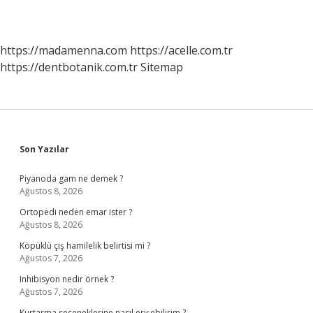
https://madamenna.com
https://acelle.com.tr
https://dentbotanik.com.tr
Sitemap
Sidebar
Son Yazılar
Piyanoda gam ne demek ?
Ağustos 8, 2026
Ortopedi neden emar ister ?
Ağustos 8, 2026
Köpüklü çiş hamilelik belirtisi mi ?
Ağustos 7, 2026
Inhibisyon nedir örnek ?
Ağustos 7, 2026
Kurtarma seçeneklerine nasıl erişebilirim ?