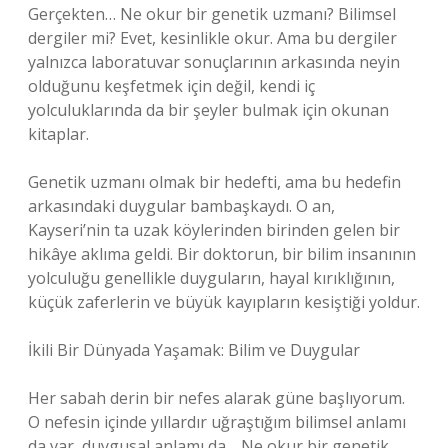
Gerçekten… Ne okur bir genetik uzmanı? Bilimsel
dergiler mi? Evet, kesinlikle okur. Ama bu dergiler
yalnızca laboratuvar sonuçlarının arkasında neyin
olduğunu keşfetmek için değil, kendi iç
yolculuklarında da bir şeyler bulmak için okunan
kitaplar.
Genetik uzmanı olmak bir hedefti, ama bu hedefin
arkasındaki duygular bambaşkaydı. O an,
Kayseri’nin ta uzak köylerinden birinden gelen bir
hikâye aklıma geldi. Bir doktorun, bir bilim insanının
yolculuğu genellikle duyguların, hayal kırıklığının,
küçük zaferlerin ve büyük kayıpların kesiştiği yoldur.
İkili Bir Dünyada Yaşamak: Bilim ve Duygular
Her sabah derin bir nefes alarak güne başlıyorum.
O nefesin içinde yıllardır uğraştığım bilimsel anlamı
da var, duygusal anlamı da… Ne okur bir genetik