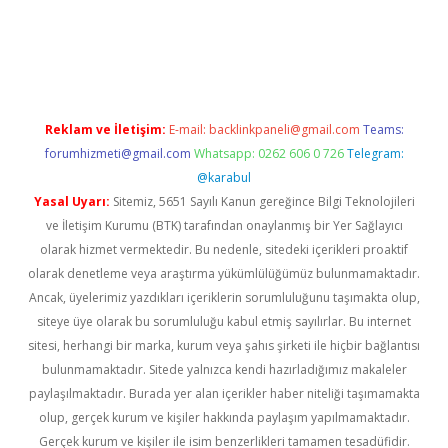
xbet yeni giriş adresi
betexper.xyz
Reklam ve İletişim:
E-mail:
backlinkpaneli@gmail.com
Teams:
forumhizmeti@gmail.com
Whatsapp: 0262 606 0 726
Telegram:
@karabul
Yasal Uyarı:
Sitemiz, 5651 Sayılı Kanun gereğince Bilgi Teknolojileri
ve İletişim Kurumu (BTK) tarafından onaylanmış bir Yer Sağlayıcı
olarak hizmet vermektedir. Bu nedenle, sitedeki içerikleri proaktif
olarak denetleme veya araştırma yükümlülüğümüz bulunmamaktadır.
Ancak, üyelerimiz yazdıkları içeriklerin sorumluluğunu taşımakta olup,
siteye üye olarak bu sorumluluğu kabul etmiş sayılırlar. Bu internet
sitesi, herhangi bir marka, kurum veya şahıs şirketi ile hiçbir bağlantısı
bulunmamaktadır. Sitede yalnızca kendi hazırladığımız makaleler
paylaşılmaktadır. Burada yer alan içerikler haber niteliği taşımamakta
olup, gerçek kurum ve kişiler hakkında paylaşım yapılmamaktadır.
Gerçek kurum ve kişiler ile isim benzerlikleri tamamen tesadüfidir.