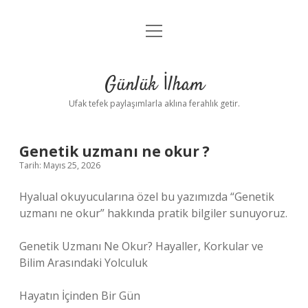
menüyü
Anasayfa
aç
Gizlilik Politikası
Günlük İlham
Yasal Uyarı
Ufak tefek paylaşımlarla aklına ferahlık getir.
Hakkımızda
Genetik uzmanı ne okur ?
Tarih: Mayıs 25, 2026
Hyalual okuyucularına özel bu yazımızda “Genetik
uzmanı ne okur” hakkında pratik bilgiler sunuyoruz.
Genetik Uzmanı Ne Okur? Hayaller, Korkular ve
Bilim Arasındaki Yolculuk
Hayatın İçinden Bir Gün