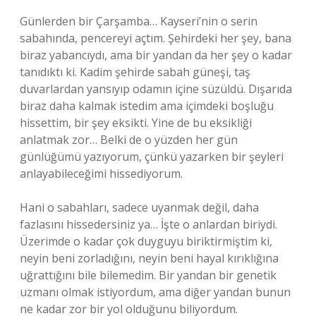
Günlerden bir Çarşamba… Kayseri’nin o serin
sabahında, pencereyi açtım. Şehirdeki her şey, bana
biraz yabancıydı, ama bir yandan da her şey o kadar
tanıdıktı ki. Kadim şehirde sabah güneşi, taş
duvarlardan yansıyıp odamın içine süzüldü. Dışarıda
biraz daha kalmak istedim ama içimdeki boşluğu
hissettim, bir şey eksikti. Yine de bu eksikliği
anlatmak zor… Belki de o yüzden her gün
günlüğümü yazıyorum, çünkü yazarken bir şeyleri
anlayabileceğimi hissediyorum.
Hani o sabahları, sadece uyanmak değil, daha
fazlasını hissedersiniz ya… İşte o anlardan biriydi.
Üzerimde o kadar çok duyguyu biriktirmiştim ki,
neyin beni zorladığını, neyin beni hayal kırıklığına
uğrattığını bile bilemedim. Bir yandan bir genetik
uzmanı olmak istiyordum, ama diğer yandan bunun
ne kadar zor bir yol olduğunu biliyordum.