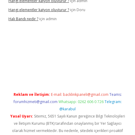
Hangi elementler katyon oluşturur ?
için
admin
Hangi elementler katyon oluşturur ?
için
Doru
Halı Bandı nedir ?
için
admin
xper.xyz
Reklam ve İletişim:
E-mail:
backlinkpaneli@gmail.com
Teams:
forumhizmeti@gmail.com
Whatsapp: 0262 606 0 726
Telegram:
@karabul
Yasal Uyarı:
Sitemiz, 5651 Sayılı Kanun gereğince Bilgi Teknolojileri
ve İletişim Kurumu (BTK) tarafından onaylanmış bir Yer Sağlayıcı
olarak hizmet vermektedir. Bu nedenle, sitedeki içerikleri proaktif