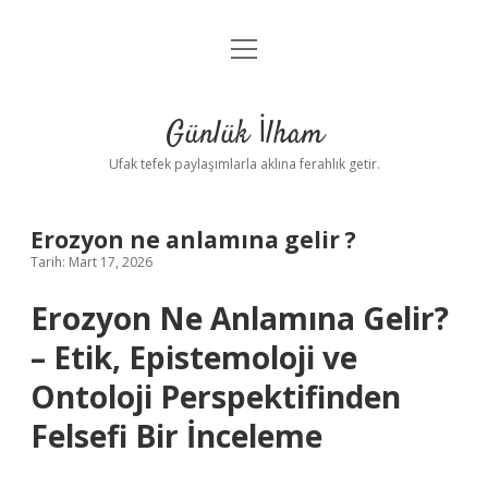
menüyü
Anasayfa
aç
Gizlilik Politikası
Günlük İlham
Yasal Uyarı
Ufak tefek paylaşımlarla aklına ferahlık getir.
Hakkımızda
Erozyon ne anlamına gelir ?
Tarih: Mart 17, 2026
Erozyon Ne Anlamına Gelir?
– Etik, Epistemoloji ve
Ontoloji Perspektifinden
Felsefi Bir İnceleme