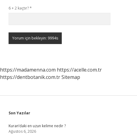
6 + 2 kaçtır?
*
https://madamenna.com
https://acelle.com.tr
https://dentbotanik.com.tr
Sitemap
Sidebar
Son Yazılar
Kuran’daki en uzun kelime nedir ?
Ağustos 6, 2026