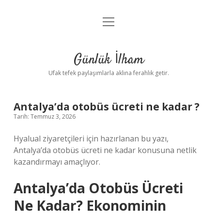
menüyü
Anasayfa
aç
Gizlilik Politikası
Günlük İlham
Yasal Uyarı
Ufak tefek paylaşımlarla aklına ferahlık getir.
Hakkımızda
Antalya’da otobüs ücreti ne kadar ?
Tarih: Temmuz 3, 2026
Hyalual ziyaretçileri için hazırlanan bu yazı,
Antalya’da otobüs ücreti ne kadar konusuna netlik
kazandırmayı amaçlıyor.
Antalya’da Otobüs Ücreti
Ne Kadar? Ekonominin