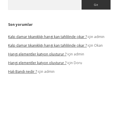
Arama
Son yorumlar
Kalp damar tıkanıklığı hangi kan tahlilinde çıkar ?
için
admin
Kalp damar tıkanıklığı hangi kan tahlilinde çıkar ?
için
Okan
Hangi elementler katyon oluşturur ?
için
admin
Hangi elementler katyon oluşturur ?
için
Doru
Halı Bandı nedir ?
için
admin
 giriş adresi
betexper.xyz