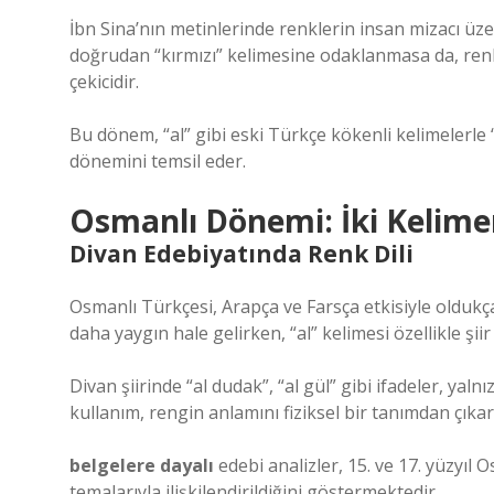
İbn Sina’nın metinlerinde renklerin insan mizacı üze
doğrudan “kırmızı” kelimesine odaklanmasa da, renkl
çekicidir.
Bu dönem, “al” gibi eski Türkçe kökenli kelimelerle “k
dönemini temsil eder.
Osmanlı Dönemi: İki Kelime
Divan Edebiyatında Renk Dili
Osmanlı Türkçesi, Arapça ve Farsça etkisiyle oldukça
daha yaygın hale gelirken, “al” kelimesi özellikle şiir
Divan şiirinde “al dudak”, “al gül” gibi ifadeler, yaln
kullanım, rengin anlamını fiziksel bir tanımdan çıkar
belgelere dayalı
edebi analizler, 15. ve 17. yüzyıl O
temalarıyla ilişkilendirildiğini göstermektedir.