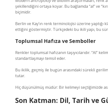
Modern antropoloji ve dilbilim araştırmaları, renk a
şekillendiğini ortaya koyar. Bu bağlamda “al” ve “kırmı
biçimidir.
Berlin ve Kay’ın renk terminolojisi üzerine yaptığı kl
ettiğini göstermiştir. Türkçedeki bu ikili yapı, bu sü
Toplumsal Hafıza ve Semboller
Renkler toplumsal hafızanın taşıyıcılarıdır. “Al” kelim
standartlaşmayı temsil eder.
Bu ikilik, geçmiş ile bugün arasındaki sürekli gerili
tutar.
Hiç düşünülmüş müdür: Bir kelimeyi seçtiğimizde asl
Son Katman: Dil, Tarih ve 