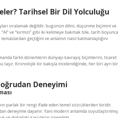
eler? Tarihsel Bir Dil Yolculuğu
ları sıralamak değildir; bugünün dilini, düşünme biçimini ve
 “Al” ve “kırmızı” gibi iki kelimeye bakmak bile, tarih boyunc
el temaslardan geçtiğini ve anlamın nasıl katmanlaştığını
manda farklı dönemlerin dünyayı kavrayış biçimlerini, ticaret
 taşır. Kronolojik bir bakışla incelendiğinde, her biri ayrı bir
 Doğrudan Deneyimi
ması
kın parlak bir rengi ifade eden temel sözcüklerden biridir.
udan deneyime dayanır. Yani modern anlamda soyutlaştırılmış
k ve doğadaki karşılıklar önemlidir.