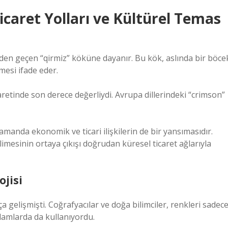
Ticaret Yolları ve Kültürel Temas
nden geçen “qirmiz” köküne dayanır. Bu kök, aslında bir böce
mesi ifade eder.
retinde son derece değerliydi. Avrupa dillerindeki “crimson”
 zamanda ekonomik ve ticari ilişkilerin de bir yansımasıdır.
limesinin ortaya çıkışı doğrudan küresel ticaret ağlarıyla
jisi
 gelişmişti. Coğrafyacılar ve doğa bilimciler, renkleri sadec
lamlarda da kullanıyordu.