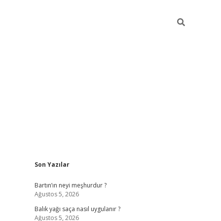
Sidebar
Son Yazılar
elexbet ye
Bartın’ın neyi meşhurdur ?
Ağustos 5, 2026
Balık yağı saça nasıl uygulanır ?
Ağustos 5, 2026