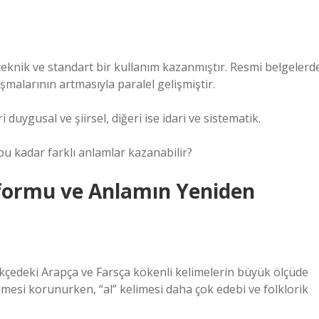
teknik ve standart bir kullanım kazanmıştır. Resmi belgelerd
şmalarının artmasıyla paralel gelişmiştir.
i duygusal ve şiirsel, diğeri ise idari ve sistematik.
e bu kadar farklı anlamlar kazanabilir?
eformu ve Anlamın Yeniden
rkçedeki Arapça ve Farsça kökenli kelimelerin büyük ölçüde
limesi korunurken, “al” kelimesi daha çok edebi ve folklorik