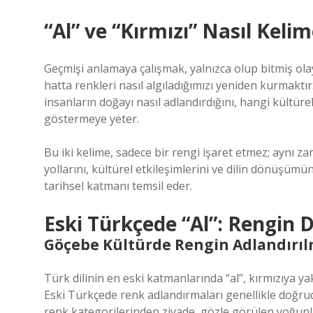
“Al” ve “Kırmızı” Nasıl Kelim
Geçmişi anlamaya çalışmak, yalnızca olup bitmiş olay
hatta renkleri nasıl algıladığımızı yeniden kurmaktır.
insanların doğayı nasıl adlandırdığını, hangi kültür
göstermeye yeter.
Bu iki kelime, sadece bir rengi işaret etmez; aynı za
yollarını, kültürel etkileşimlerini ve dilin dönüşümünü
tarihsel katmanı temsil eder.
Eski Türkçede “Al”: Rengin
Göçebe Kültürde Rengin Adlandırıl
Türk dilinin en eski katmanlarında “al”, kırmızıya ya
Eski Türkçede renk adlandırmaları genellikle doğr
renk kategorilerinden ziyade, gözle görülen yoğunlu