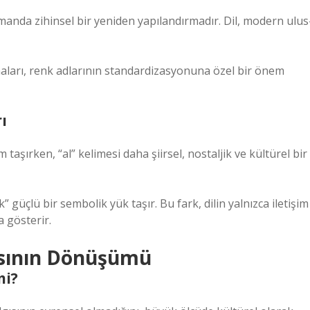
manda zihinsel bir yeniden yapılandırmadır. Dil, modern ulus
ları, renk adlarının standardizasyonuna özel bir önem
ı
aşırken, “al” kelimesi daha şiirsel, nostaljik ve kültürel bir
k” güçlü bir sembolik yük taşır. Bu fark, dilin yalnızca iletişim
 gösterir.
gısının Dönüşümü
mi?