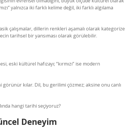
lgısının evrensel olmadığını, büyük ölçüde kültürel olarak
zı” yalnızca iki farklı kelime değil, iki farklı algılama
asik çalışmalar, dillerin renkleri aşamalı olarak kategorize
recin tarihsel bir yansıması olarak görülebilir.
esi, eski kültürel hafızayı; “kırmızı” ise modern
mi görünür kılar. Dil, bu gerilimi çözmez; aksine onu canlı
ında hangi tarihi seçiyoruz?
Güncel Deneyim