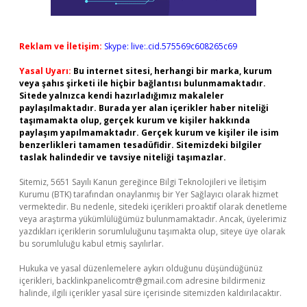
Reklam ve İletişim:
Skype: live:.cid.575569c608265c69
Yasal Uyarı:
Bu internet sitesi, herhangi bir marka, kurum
veya şahıs şirketi ile hiçbir bağlantısı bulunmamaktadır.
Sitede yalnızca kendi hazırladığımız makaleler
paylaşılmaktadır. Burada yer alan içerikler haber niteliği
taşımamakta olup, gerçek kurum ve kişiler hakkında
paylaşım yapılmamaktadır. Gerçek kurum ve kişiler ile isim
benzerlikleri tamamen tesadüfidir. Sitemizdeki bilgiler
taslak halindedir ve tavsiye niteliği taşımazlar.
Sitemiz, 5651 Sayılı Kanun gereğince Bilgi Teknolojileri ve İletişim
Kurumu (BTK) tarafından onaylanmış bir Yer Sağlayıcı olarak hizmet
vermektedir. Bu nedenle, sitedeki içerikleri proaktif olarak denetleme
veya araştırma yükümlülüğümüz bulunmamaktadır. Ancak, üyelerimiz
yazdıkları içeriklerin sorumluluğunu taşımakta olup, siteye üye olarak
bu sorumluluğu kabul etmiş sayılırlar.
Hukuka ve yasal düzenlemelere aykırı olduğunu düşündüğünüz
içerikleri,
backlinkpanelicomtr@gmail.com
adresine bildirmeniz
halinde, ilgili içerikler yasal süre içerisinde sitemizden kaldırılacaktır.