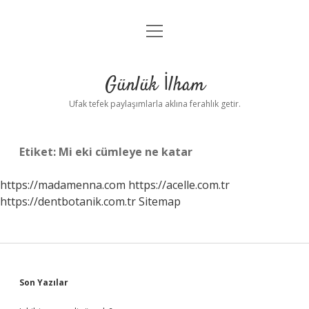
menüyü
Anasayfa
aç
Gizlilik Politikası
Günlük İlham
Yasal Uyarı
Ufak tefek paylaşımlarla aklına ferahlık getir.
Hakkımızda
Etiket:
Mi eki cümleye ne katar
https://madamenna.com
https://acelle.com.tr
https://dentbotanik.com.tr
Sitemap
Sidebar
Son Yazılar