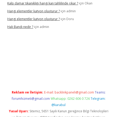
Kalp damar tıkanıklığı hangi kan tahlilinde çıkar ?
için
Okan
Hangi elementler katyon oluşturur ?
için
admin
Hangi elementler katyon oluşturur ?
için
Doru
Halı Bandı nedir ?
için
admin
xper.xyz
Reklam ve İletişim:
E-mail:
backlinkpaneli@gmail.com
Teams:
forumhizmeti@gmail.com
Whatsapp: 0262 606 0 726
Telegram:
@karabul
Yasal Uyarı:
Sitemiz, 5651 Sayılı Kanun gereğince Bilgi Teknolojileri