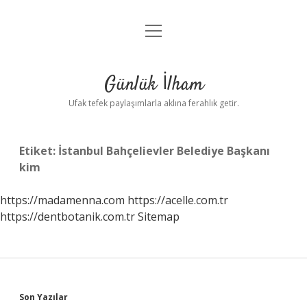
menüyü
Anasayfa
aç
Gizlilik Politikası
Günlük İlham
Yasal Uyarı
Ufak tefek paylaşımlarla aklına ferahlık getir.
Hakkımızda
Etiket:
İstanbul Bahçelievler Belediye Başkanı
kim
https://madamenna.com
https://acelle.com.tr
https://dentbotanik.com.tr
Sitemap
Sidebar
Son Yazılar