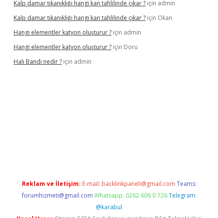
Kalp damar tıkanıklığı hangi kan tahlilinde çıkar ?
için
admin
Kalp damar tıkanıklığı hangi kan tahlilinde çıkar ?
için
Okan
Hangi elementler katyon oluşturur ?
için
admin
Hangi elementler katyon oluşturur ?
için
Doru
Halı Bandı nedir ?
için
admin
per.xyz
Reklam ve İletişim:
E-mail:
backlinkpaneli@gmail.com
Teams:
forumhizmeti@gmail.com
Whatsapp: 0262 606 0 726
Telegram:
@karabul