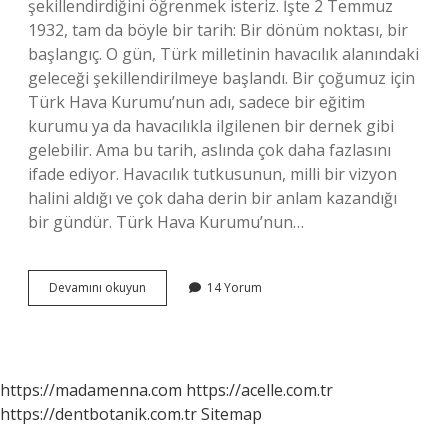
şekillendirdiğini öğrenmek isteriz. İşte 2 Temmuz
1932, tam da böyle bir tarih: Bir dönüm noktası, bir
başlangıç. O gün, Türk milletinin havacılık alanındaki
geleceği şekillendirilmeye başlandı. Bir çoğumuz için
Türk Hava Kurumu’nun adı, sadece bir eğitim
kurumu ya da havacılıkla ilgilenen bir dernek gibi
gelebilir. Ama bu tarih, aslında çok daha fazlasını
ifade ediyor. Havacılık tutkusunun, milli bir vizyon
halini aldığı ve çok daha derin bir anlam kazandığı
bir gündür. Türk Hava Kurumu’nun…
2
Devamını okuyun
14 Yorum
Temmuz
1932
de
ne
kuruldu
https://madamenna.com
https://acelle.com.tr
?
https://dentbotanik.com.tr
Sitemap