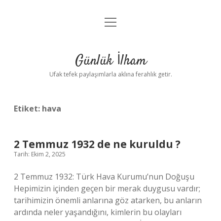
menüyü
Anasayfa
aç
Gizlilik Politikası
Günlük İlham
Yasal Uyarı
Ufak tefek paylaşımlarla aklına ferahlık getir.
Hakkımızda
Etiket:
hava
2 Temmuz 1932 de ne kuruldu ?
Tarih: Ekim 2, 2025
2 Temmuz 1932: Türk Hava Kurumu’nun Doğuşu
Hepimizin içinden geçen bir merak duygusu vardır;
tarihimizin önemli anlarına göz atarken, bu anların
ardında neler yaşandığını, kimlerin bu olayları