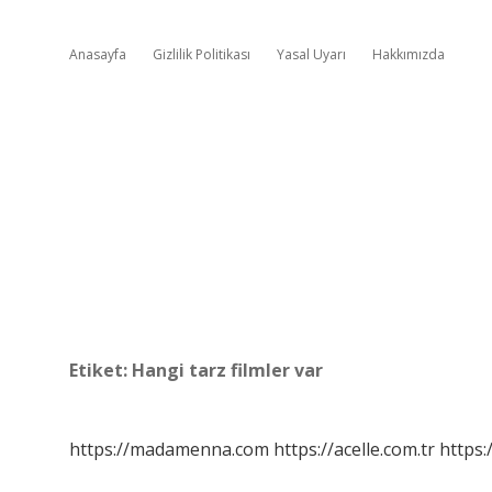
Anasayfa
Gizlilik Politikası
Yasal Uyarı
Hakkımızda
Etiket:
Hangi tarz filmler var
https://madamenna.com
https://acelle.com.tr
https: