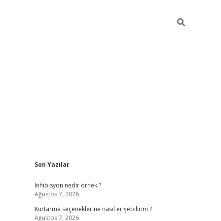
Sidebar
Son Yazılar
elexbet yeni giriş adresi
betexper.xyz
Inhibisyon nedir örnek ?
Ağustos 7, 2026
Kurtarma seçeneklerine nasıl erişebilirim ?
Ağustos 7, 2026