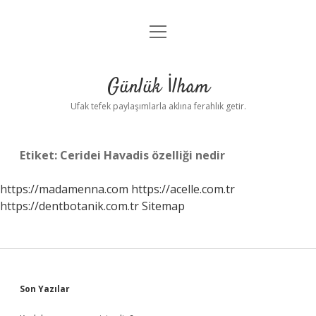
menüyü
Anasayfa
aç
Gizlilik Politikası
Günlük İlham
Yasal Uyarı
Ufak tefek paylaşımlarla aklına ferahlık getir.
Hakkımızda
Etiket:
Ceridei Havadis özelliği nedir
https://madamenna.com
https://acelle.com.tr
https://dentbotanik.com.tr
Sitemap
Sidebar
Son Yazılar