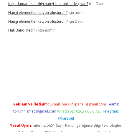
Kalp damar tıkanıklığı hangi kan tahlilinde çıkar ?
için
Okan
Hangi elementler katyon oluşturur ?
için
admin
Hangi elementler katyon oluşturur ?
için
Doru
Halı Bandı nedir ?
için
admin
xper.xyz
Reklam ve İletişim:
E-mail:
backlinkpaneli@gmail.com
Teams:
forumhizmeti@gmail.com
Whatsapp: 0262 606 0 726
Telegram:
@karabul
Yasal Uyarı:
Sitemiz, 5651 Sayılı Kanun gereğince Bilgi Teknolojileri