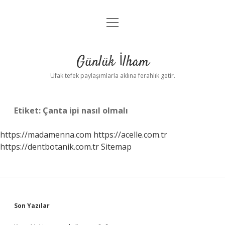
menüyü
Anasayfa
aç
Gizlilik Politikası
Günlük İlham
Yasal Uyarı
Ufak tefek paylaşımlarla aklına ferahlık getir.
Hakkımızda
Etiket:
Çanta ipi nasıl olmalı
https://madamenna.com
https://acelle.com.tr
https://dentbotanik.com.tr
Sitemap
Sidebar
Son Yazılar