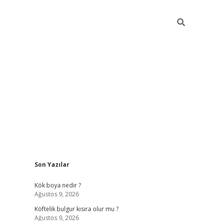
Sidebar
Son Yazılar
elexbet yeni gir
Kök boya nedir ?
Ağustos 9, 2026
Köftelik bulgur kısıra olur mu ?
Ağustos 9, 2026