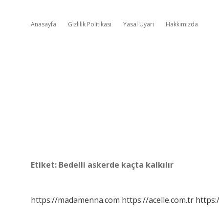
Anasayfa
Gizlilik Politikası
Yasal Uyarı
Hakkımızda
Etiket:
Bedelli askerde kaçta kalkılır
https://madamenna.com
https://acelle.com.tr
https: